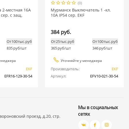
(0)
 2-местная 16А
Мурманск Выключатель 1 -кл.
4 сер. с защ.
10А IP54 сер. EKF
384 руб.
От 100 тыс. руб
От 25 тыс. руб
От 100 тыс. руб
835
руб/шт
365
руб/шт
346
руб/шт
енеджера
Уточняйте у менеджера
EKF
Производитель:
EKF
EFR16-129-30-54
Артикул:
EFV10-021-30-54
Мы в социальных
сетях
вороновский проезд, д.20, стр.