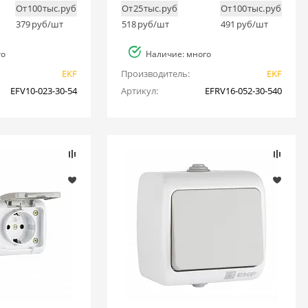
От 100 тыс. руб
От 25 тыс. руб
От 100 тыс. руб
379
руб/шт
518
руб/шт
491
руб/шт
го
Наличие: много
EKF
Производитель:
EKF
EFV10-023-30-54
Артикул:
EFRV16-052-30-540