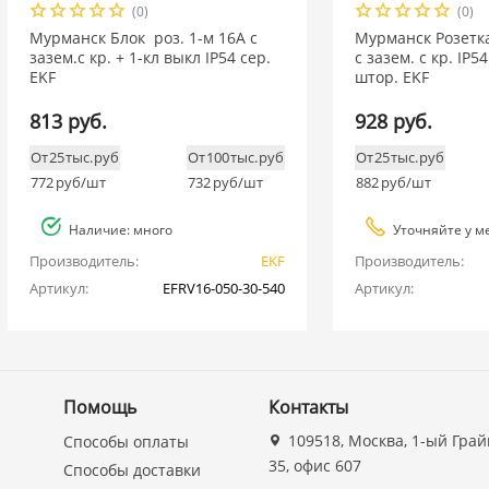
(0)
(0)
Мурманск Блок роз. 1-м 16А с
Мурманск Розетка
зазем.с кр. + 1-кл выкл IP54 сер.
с зазем. с кр. IP5
EKF
штор. EKF
813 руб.
928 руб.
От 25 тыс. руб
От 100 тыс. руб
От 25 тыс. руб
772
руб/шт
732
руб/шт
882
руб/шт
Наличие: много
Уточняйте у м
Производитель:
EKF
Производитель:
Артикул:
EFRV16-050-30-540
Артикул:
Помощь
Контакты
109518, Москва, 1-ый Грай
Способы оплаты
35, офис 607
Способы доставки