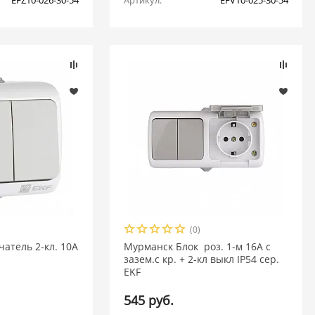
EFZ10-026-30-54
Артикул:
EFV10-025-30-54
(0)
атель 2-кл. 10А
Мурманск Блок роз. 1-м 16А с
зазем.с кр. + 2-кл выкл IP54 сер.
EKF
545 руб.