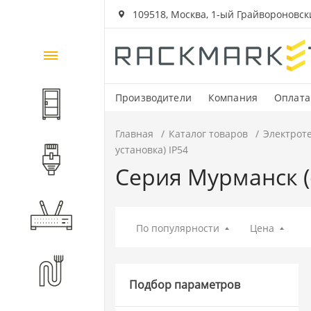
109518, Москва, 1-ый Грайвороновский
Каталог
товаров
Производители
Компания
Оплата
Шкафы и стойки
Главная
Каталог товаров
Электрот
установка) IP54
Компоненты СКС
Серия Мурманск (
Активное оборудование
По популярности
Цена
Волоконно-оптические
компоненты
Подбор параметров