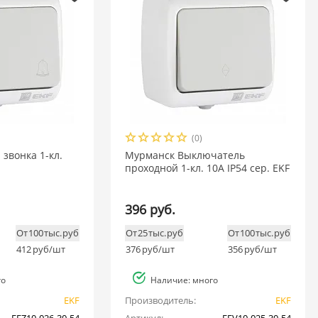
(0)
звонка 1-кл.
Мурманск Выключатель
проходной 1-кл. 10А IP54 сер. EKF
396 руб.
От 100 тыс. руб
От 25 тыс. руб
От 100 тыс. руб
412
руб/шт
376
руб/шт
356
руб/шт
го
Наличие: много
EKF
Производитель:
EKF