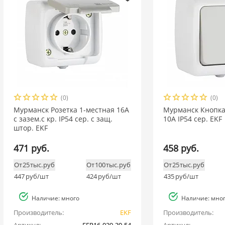
(0)
(0)
Мурманск Розетка 1-местная 16А
Мурманск Кнопка 
с зазем.с кр. IP54 сер. с защ.
10А IP54 сер. EKF
штор. EKF
471 руб.
458 руб.
От 25 тыс. руб
От 100 тыс. руб
От 25 тыс. руб
447
руб/шт
424
руб/шт
435
руб/шт
Наличие: много
Наличие: мно
Производитель:
EKF
Производитель: