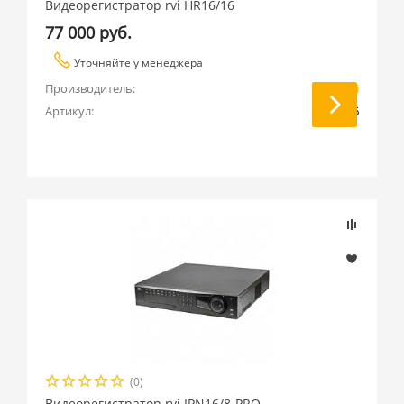
Видеорегистратор rvi HR16/16
Panasonic (
74
)
77 000 руб.
RVi (
79
)
Уточняйте у менеджера
Samsung (
90
)
Производитель:
RVi
Sony (
55
)
Артикул:
HR16/16
Тахион (
6
)
(0)
Видеорегистратор rvi IPN16/8-PRO