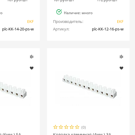
го
Наличие: много
EKF
Производитель:
EKF
plc-KK-14-20-ps-w
Артикул:
plc-KK-12-16-ps-w
(0)
 (6мм.) 5А
Колодка клеммная (4мм.) 3А