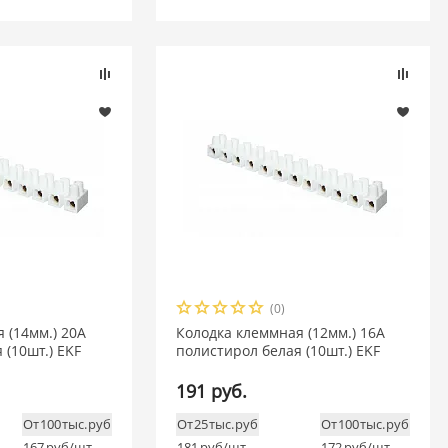
(0)
 (14мм.) 20А
Колодка клеммная (12мм.) 16А
 (10шт.) EKF
полистирол белая (10шт.) EKF
191 руб.
От 100 тыс. руб
От 25 тыс. руб
От 100 тыс. руб
167
руб/шт
181
руб/шт
172
руб/шт