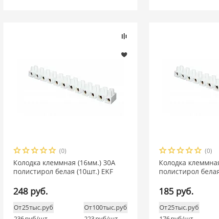
(0)
(0)
Колодка клеммная (16мм.) 30А
Колодка клеммная
полистирол белая (10шт.) EKF
полистирол белая
248 руб.
185 руб.
От 25 тыс. руб
От 100 тыс. руб
От 25 тыс. руб
236
руб/шт
223
руб/шт
176
руб/шт