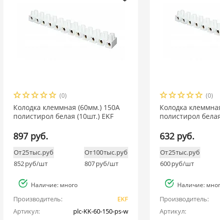
(0)
(0)
Колодка клеммная (60мм.) 150А
Колодка клеммная
полистирол белая (10шт.) EKF
полистирол белая
897 руб.
632 руб.
От 25 тыс. руб
От 100 тыс. руб
От 25 тыс. руб
852
руб/шт
807
руб/шт
600
руб/шт
Наличие: много
Наличие: мно
Производитель:
EKF
Производитель:
Артикул:
plc-KK-60-150-ps-w
Артикул: