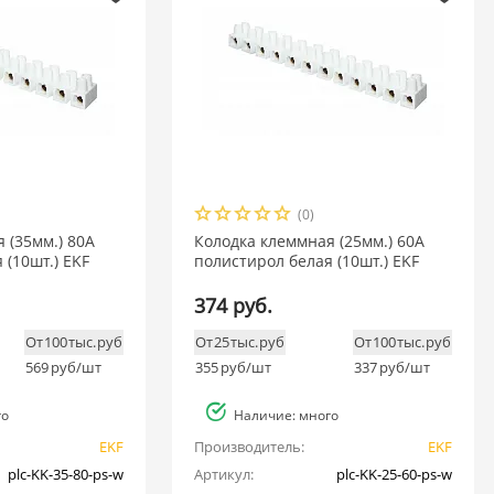
(0)
 (35мм.) 80А
Колодка клеммная (25мм.) 60А
 (10шт.) EKF
полистирол белая (10шт.) EKF
374 руб.
От 100 тыс. руб
От 25 тыс. руб
От 100 тыс. руб
569
руб/шт
355
руб/шт
337
руб/шт
го
Наличие: много
EKF
Производитель:
EKF
plc-KK-35-80-ps-w
Артикул:
plc-KK-25-60-ps-w