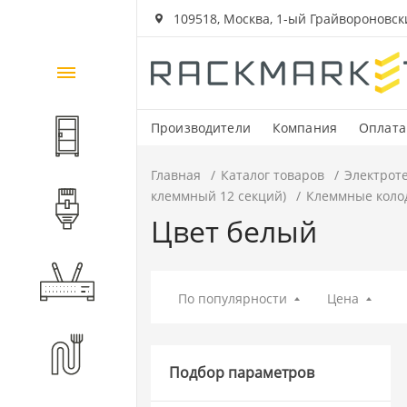
109518, Москва, 1-ый Грайвороновский
Каталог
товаров
Производители
Компания
Оплата
Шкафы и стойки
Главная
Каталог товаров
Электрот
клеммный 12 секций)
Клеммные колод
Компоненты СКС
Цвет белый
Активное оборудование
По популярности
Цена
Волоконно-оптические
компоненты
Подбор параметров