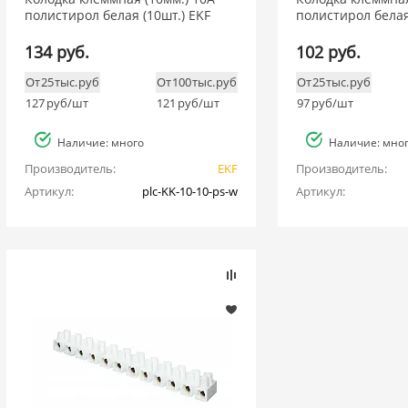
полистирол белая (10шт.) EKF
полистирол белая
134 руб.
102 руб.
От 25 тыс. руб
От 100 тыс. руб
От 25 тыс. руб
127
руб/шт
121
руб/шт
97
руб/шт
Наличие: много
Наличие: мно
Производитель:
EKF
Производитель:
Артикул:
plc-KK-10-10-ps-w
Артикул: