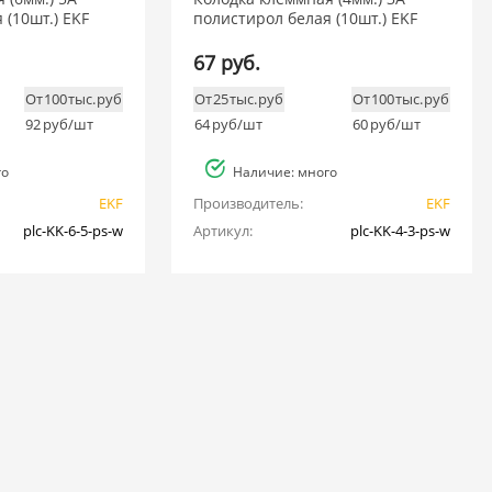
 (10шт.) EKF
полистирол белая (10шт.) EKF
67 руб.
От 100 тыс. руб
От 25 тыс. руб
От 100 тыс. руб
92
руб/шт
64
руб/шт
60
руб/шт
го
Наличие: много
EKF
Производитель:
EKF
plc-KK-6-5-ps-w
Артикул:
plc-KK-4-3-ps-w