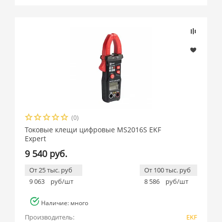
Подбор параметров
Розничная цена
(0)
Производитель
Токовые клещи цифровые MS2016S EKF
Expert
EKF (
5
)
9 540 руб.
От 25 тыс. руб
От 100 тыс. руб
9 063
руб/шт
8 586
руб/шт
Наличие: много
Производитель:
EKF