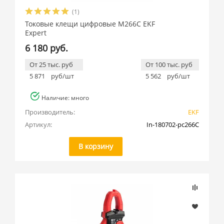
(1)
Токовые клещи цифровые M266C EKF
Expert
6 180 руб.
От 25 тыс. руб
От 100 тыс. руб
5 871
руб/шт
5 562
руб/шт
Наличие: много
Производитель:
EKF
Артикул:
In-180702-pc266C
В корзину