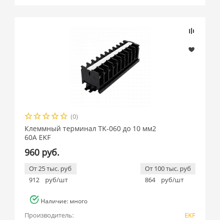
Подбор параметров
Розничная цена
(0)
Производитель
Клеммный терминал TK-060 до 10 мм2
60A EKF
EKF (
5
)
960 руб.
От 25 тыс. руб
От 100 тыс. руб
912
руб/шт
864
руб/шт
Наличие: много
Производитель:
EKF