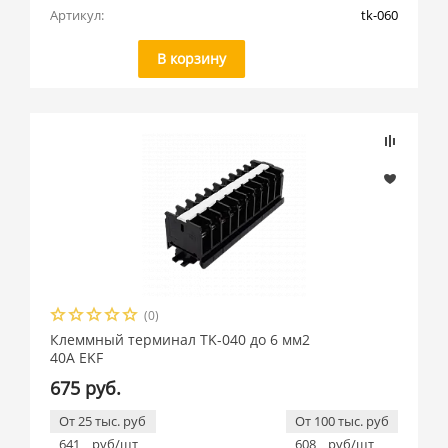
Артикул:
tk-060
В корзину
(0)
Клеммный терминал TK-040 до 6 мм2
40A EKF
675 руб.
От 25 тыс. руб
От 100 тыс. руб
641
руб/шт
608
руб/шт