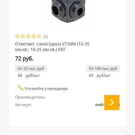
(0)
Ответвит. сжим (орех) У734М (16-35
мм.кв.; 16-25 мм.кв.) EKF
72 руб.
От 25 тыс. руб
От 100 тыс. руб
68
руб/шт
65
руб/шт
Уточняйте у менеджера
Производитель:
EKF
Артикул:
oreh-16-35-16