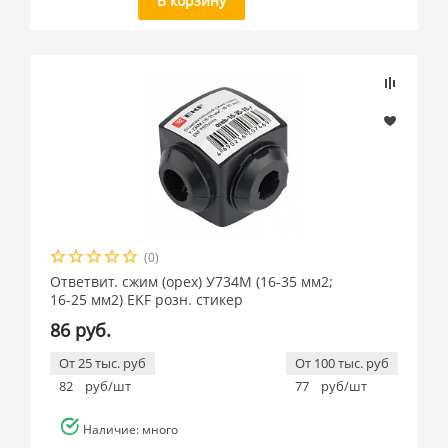
В корзину
(0)
Ответвит. сжим (орех) У734М (16-35 мм2;
16-25 мм2) EKF розн. стикер
86 руб.
От 25 тыс. руб
От 100 тыс. руб
82
руб/шт
77
руб/шт
Наличие: много