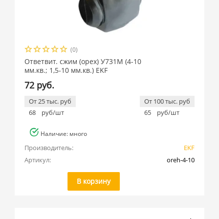
(0)
Ответвит. сжим (орех) У731М (4-10
мм.кв.; 1,5-10 мм.кв.) EKF
72 руб.
От 25 тыс. руб
От 100 тыс. руб
68
руб/шт
65
руб/шт
Наличие: много
Производитель:
EKF
Артикул:
oreh-4-10
В корзину