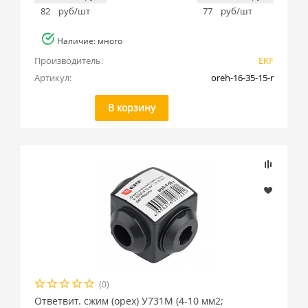
82
руб/шт
77
руб/шт
Наличие: много
Производитель:
EKF
Артикул:
oreh-16-35-15-r
В корзину
(0)
Ответвит. сжим (орех) У731М (4-10 мм2;