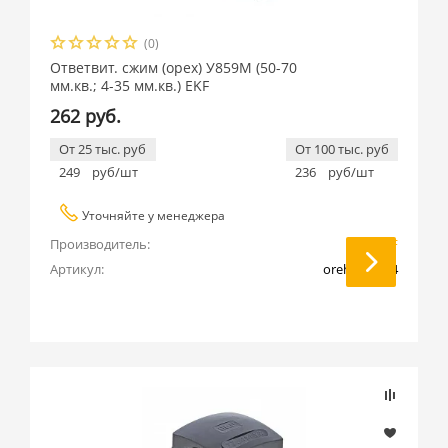
(0)
Ответвит. сжим (орех) У859М (50-70
мм.кв.; 4-35 мм.кв.) EKF
262 руб.
От 25 тыс. руб
От 100 тыс. руб
249
руб/шт
236
руб/шт
Уточняйте у менеджера
Производитель:
EKF
Артикул:
oreh-50-70-4