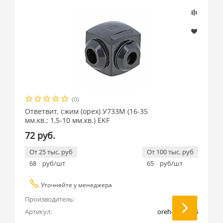
(0)
Ответвит. сжим (орех) У733М (16-35
мм.кв.; 1,5-10 мм.кв.) EKF
72 руб.
От 25 тыс. руб
От 100 тыс. руб
68
руб/шт
65
руб/шт
Уточняйте у менеджера
Производитель:
EKF
Артикул:
oreh-16-35-15