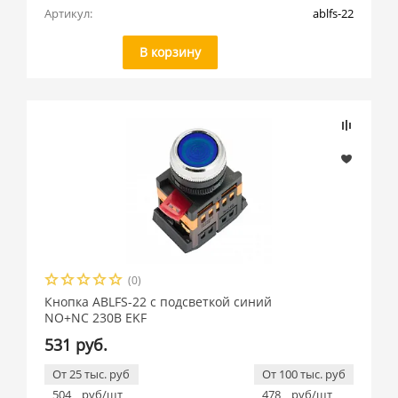
Артикул:
ablfs-22
В корзину
(0)
Кнопка ABLFS-22 с подсветкой синий
NO+NC 230В EKF
531 руб.
От 25 тыс. руб
От 100 тыс. руб
504
руб/шт
478
руб/шт