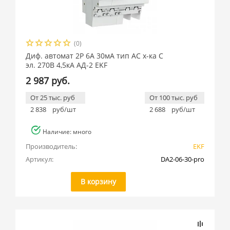
(0)
Диф. автомат 2Р 6А 30мА тип АС х-ка C
эл. 270В 4,5кА АД-2 EKF
2 987 руб.
От 25 тыс. руб
От 100 тыс. руб
2 838
руб/шт
2 688
руб/шт
Наличие: много
Производитель:
EKF
Артикул:
DA2-06-30-pro
В корзину