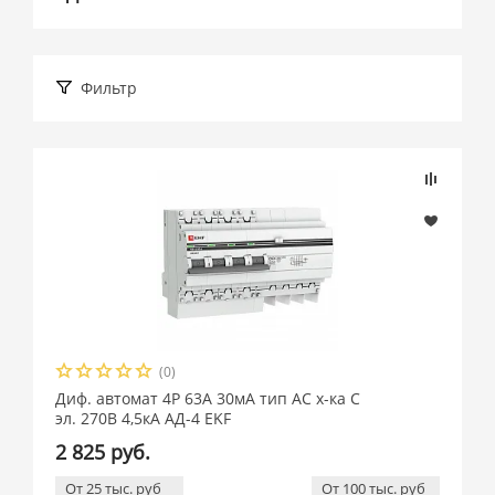
Фильтр
Подбор параметров
Розничная цена
(0)
Производитель
Диф. автомат 4P 63А 30мА тип АС х-ка C
эл. 270В 4,5кА АД-4 EKF
EKF (
45
)
2 825 руб.
От 25 тыс. руб
От 100 тыс. руб