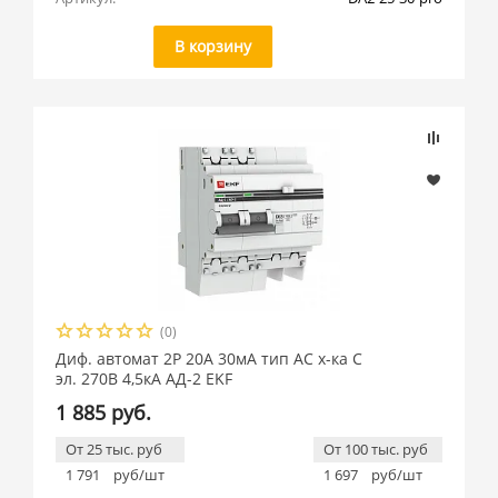
В корзину
(0)
Диф. автомат 2Р 20А 30мА тип АС х-ка C
эл. 270В 4,5кА АД-2 EKF
1 885 руб.
От 25 тыс. руб
От 100 тыс. руб
1 791
руб/шт
1 697
руб/шт