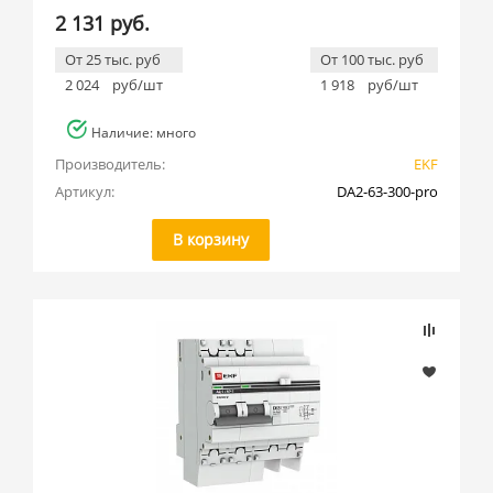
2 131 руб.
От 25 тыс. руб
От 100 тыс. руб
2 024
руб/шт
1 918
руб/шт
Наличие: много
Производитель:
EKF
Артикул:
DA2-63-300-pro
В корзину