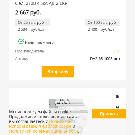
C эл. 270В 4,5кА АД-2 EKF
2 667 руб.
От 25 тыс. руб
От 100 тыс. руб
2 534
руб/шт
2 400
руб/шт
Наличие: много
Производитель:
EKF
Артикул:
DA2-63-100S-pro
В корзину
Мы используем файлы cookie.
Принять
Продолжив использование сайта,
вы соглашаетесь с
Политикой
использования файлов cookie
и
Политикой конфиденциальности
.