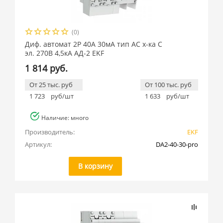
(0)
Диф. автомат 2Р 40А 30мА тип АС х-ка C
эл. 270В 4,5кА АД-2 EKF
1 814 руб.
От 25 тыс. руб
От 100 тыс. руб
1 723
руб/шт
1 633
руб/шт
Наличие: много
Производитель:
EKF
Артикул:
DA2-40-30-pro
В корзину