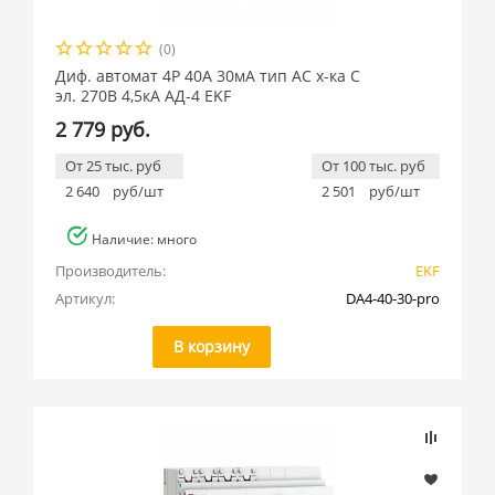
(0)
Диф. автомат 4P 40А 30мА тип АС х-ка C
эл. 270В 4,5кА АД-4 EKF
2 779 руб.
От 25 тыс. руб
От 100 тыс. руб
2 640
руб/шт
2 501
руб/шт
Наличие: много
Производитель:
EKF
Артикул:
DA4-40-30-pro
В корзину