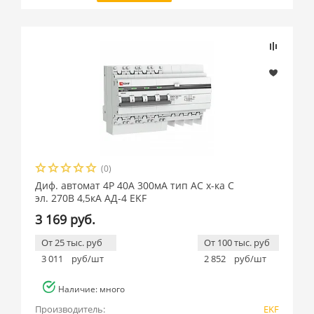
(0)
Диф. автомат 4P 40А 300мА тип АС х-ка C
эл. 270В 4,5кА АД-4 EKF
3 169 руб.
От 25 тыс. руб
От 100 тыс. руб
3 011
руб/шт
2 852
руб/шт
Наличие: много
Производитель:
EKF