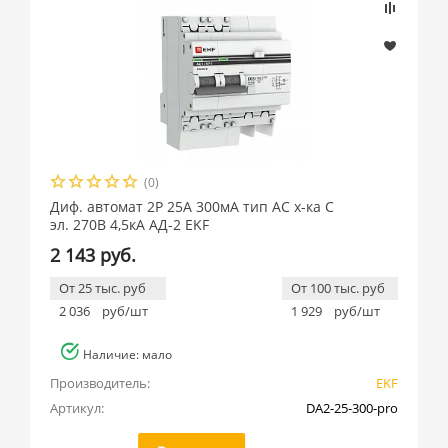
(0)
Диф. автомат 2Р 25А 300мА тип АС х-ка C
эл. 270В 4,5кА АД-2 EKF
2 143 руб.
От 25 тыс. руб
От 100 тыс. руб
2 036
руб/шт
1 929
руб/шт
Наличие: мало
Производитель:
EKF
Артикул:
DA2-25-300-pro