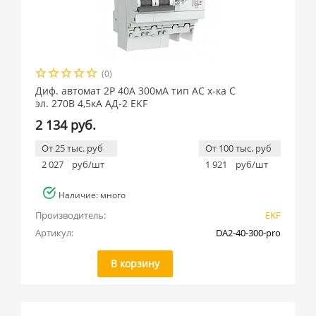
(0)
Диф. автомат 2Р 40А 300мА тип АС х-ка C
эл. 270В 4,5кА АД-2 EKF
2 134 руб.
От 25 тыс. руб
От 100 тыс. руб
2 027
руб/шт
1 921
руб/шт
Наличие: много
Производитель:
EKF
Артикул:
DA2-40-300-pro
В корзину