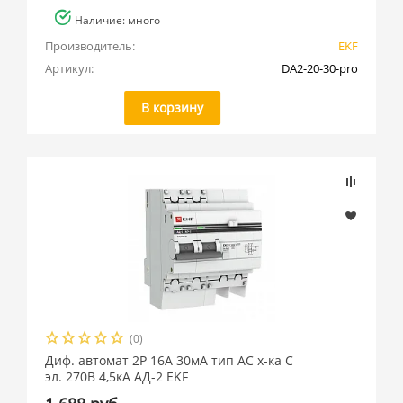
Наличие: много
Производитель:
EKF
Артикул:
DA2-20-30-pro
В корзину
(0)
Диф. автомат 2Р 16А 30мА тип АС х-ка C
эл. 270В 4,5кА АД-2 EKF