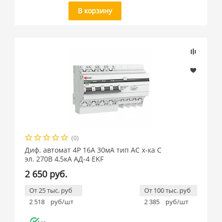
В корзину
(0)
Диф. автомат 4P 16А 30мА тип АС х-ка C
эл. 270В 4,5кА АД-4 EKF
2 650 руб.
От 25 тыс. руб
От 100 тыс. руб
2 518
руб/шт
2 385
руб/шт