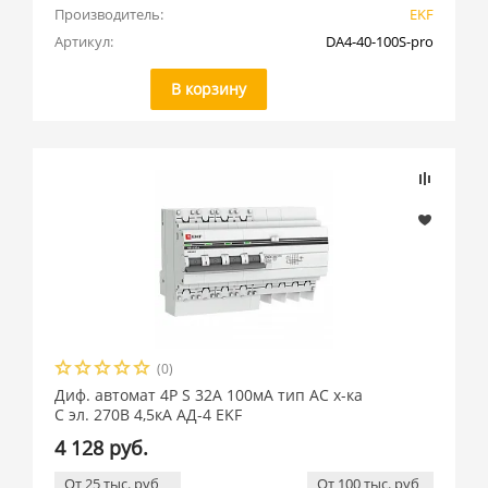
Производитель:
EKF
Артикул:
DA4-40-100S-pro
В корзину
(0)
Диф. автомат 4P S 32А 100мА тип АС х-ка
C эл. 270В 4,5кА АД-4 EKF
4 128 руб.
От 25 тыс. руб
От 100 тыс. руб