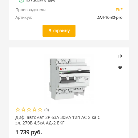
Наличие: много
Производитель:
EKF
Артикул:
DA4-16-30-pro
В корзину
(0)
Диф. автомат 2Р 63А 30мА тип АС х-ка C
эл. 270В 4,5кА АД-2 EKF
1 739 руб.