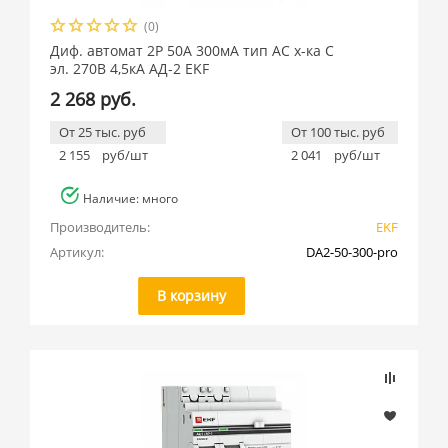
(0)
Диф. автомат 2Р 50А 300мА тип АС х-ка C
эл. 270В 4,5кА АД-2 EKF
2 268 руб.
От 25 тыс. руб
От 100 тыс. руб
2 155
руб/шт
2 041
руб/шт
Наличие: много
Производитель:
EKF
Артикул:
DA2-50-300-pro
В корзину