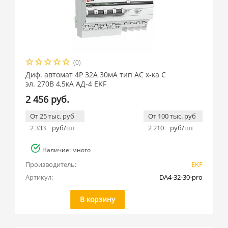
(0)
Диф. автомат 4P 32А 30мА тип АС х-ка C
эл. 270В 4,5кА АД-4 EKF
2 456 руб.
От 25 тыс. руб
От 100 тыс. руб
2 333
руб/шт
2 210
руб/шт
Наличие: много
Производитель:
EKF
Артикул:
DA4-32-30-pro
В корзину