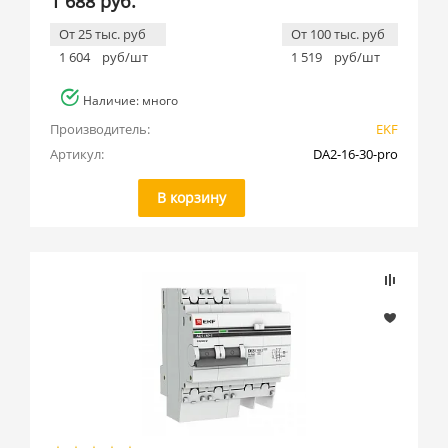
1 688 руб.
От 25 тыс. руб
От 100 тыс. руб
1 604
руб/шт
1 519
руб/шт
Наличие: много
Производитель:
EKF
Артикул:
DA2-16-30-pro
В корзину