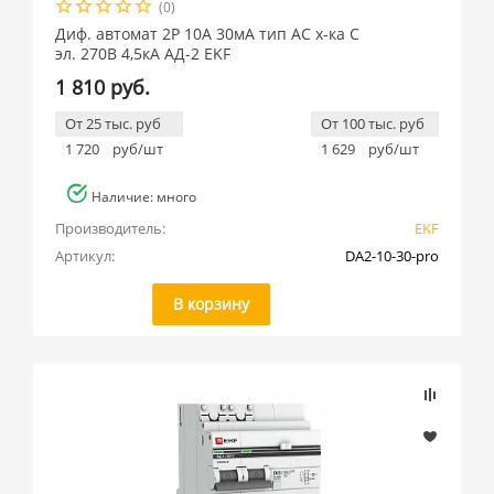
(0)
Диф. автомат 2Р 10А 30мА тип АС х-ка C
эл. 270В 4,5кА АД-2 EKF
1 810 руб.
От 25 тыс. руб
От 100 тыс. руб
1 720
руб/шт
1 629
руб/шт
Наличие: много
Производитель:
EKF
Артикул:
DA2-10-30-pro
В корзину