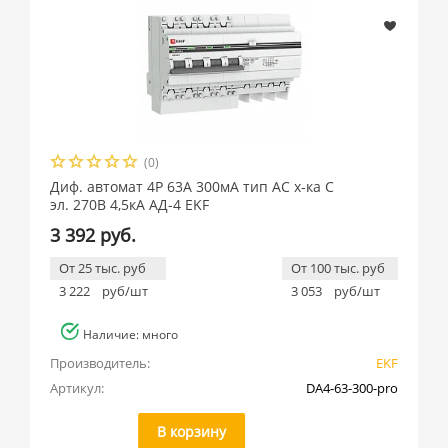
(0)
Диф. автомат 4P 63А 300мА тип АС х-ка C
эл. 270В 4,5кА АД-4 EKF
3 392 руб.
От 25 тыс. руб
От 100 тыс. руб
3 222
руб/шт
3 053
руб/шт
Наличие: много
Производитель:
EKF
Артикул:
DA4-63-300-pro
В корзину