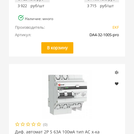
3 922
руб/шт
3 715
руб/шт
Наличие: много
Производитель:
EKF
Артикул:
DA4-32-100S-pro
В корзину
(0)
Диф. автомат 2Р S 63А 100мА тип АС х-ка