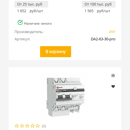
От 25 тыс. руб
От 100 тыс. руб
1 652
руб/шт
1 565
руб/шт
Наличие: много
Производитель:
EKF
Артикул:
DA2-63-30-pro
В корзину
(0)