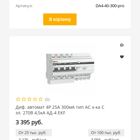
Артикул:
DA4-40-300-pro
В корзину
(0)
Диф. автомат 4P 25А 300мА тип АС х-ка C
эл. 270В 4,5кА АД-4 EKF
3 395 руб.
От 25 тыс. руб
От 100 тыс. руб
3 225
руб/шт
3 056
руб/шт