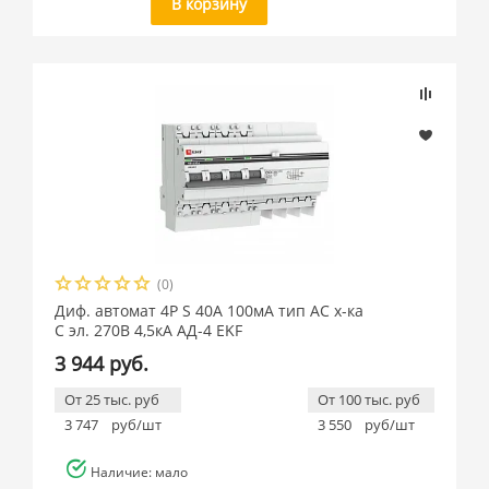
В корзину
(0)
Диф. автомат 4P S 40А 100мА тип АС х-ка
C эл. 270В 4,5кА АД-4 EKF
3 944 руб.
От 25 тыс. руб
От 100 тыс. руб
3 747
руб/шт
3 550
руб/шт
Наличие: мало