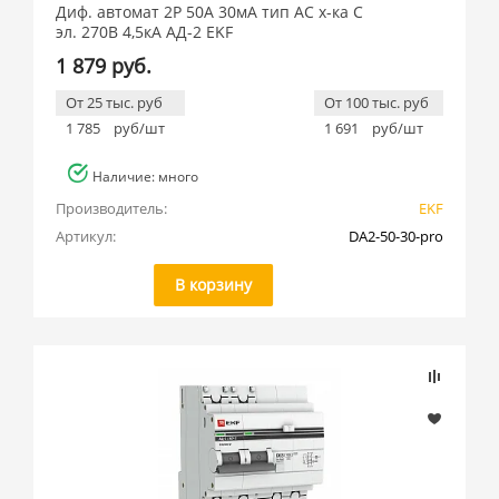
Диф. автомат 2Р 50А 30мА тип АС х-ка C
эл. 270В 4,5кА АД-2 EKF
1 879 руб.
От 25 тыс. руб
От 100 тыс. руб
1 785
руб/шт
1 691
руб/шт
Наличие: много
Производитель:
EKF
Артикул:
DA2-50-30-pro
В корзину