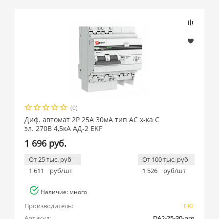
(0)
Диф. автомат 2Р 25А 30мА тип АС х-ка C
эл. 270В 4,5кА АД-2 EKF
1 696 руб.
От 25 тыс. руб
От 100 тыс. руб
1 611
руб/шт
1 526
руб/шт
Наличие: много
Производитель:
EKF
Артикул:
DA2-25-30-pro