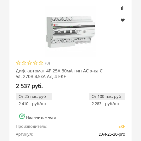
(0)
Диф. автомат 4P 25А 30мА тип АС х-ка C
эл. 270В 4,5кА АД-4 EKF
2 537 руб.
От 25 тыс. руб
От 100 тыс. руб
2 410
руб/шт
2 283
руб/шт
Наличие: много
Производитель:
EKF
Артикул:
DA4-25-30-pro