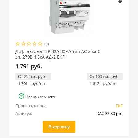
(0)
Диф. автомат 2Р 32А 30мА тип АС х-ка C
эл. 270В 4,5кА АД-2 EKF
1 791 руб.
От 25 тыс. руб
От 100 тыс. руб
1 701
руб/шт
1 612
руб/шт
Наличие: много
Производитель:
EKF
Артикул:
DA2-32-30-pro
В корзину