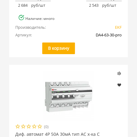
2 684
руб/шт
2 543
руб/шт
Наличие: много
Производитель:
EKF
Артикул:
DA4-63-30-pro
В корзину
(0)
Диф. автомат 4P 50А 30мА тип АС х-ка C