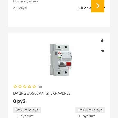
Производитель:
EKF
Артикул:
rccb-2-40-500-g-av
(0)
DV 2P 25А/500мА (G) EKF AVERES
0 руб.
От 25 тыс. руб
От 100 тыс. руб
0
руб/шт
0
руб/шт