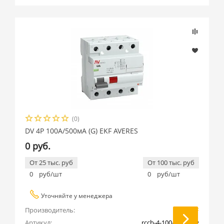
Подбор параметров
Производитель
EKF (
10
)
(0)
DV 4P 100А/500мА (G) EKF AVERES
0 руб.
От 25 тыс. руб
От 100 тыс. руб
0
руб/шт
0
руб/шт
Уточняйте у менеджера
Производитель:
EKF
Артикул:
rccb-4-100-500-g-av