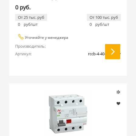
0 руб.
От 25 тыс. руб
От 100 тыс. руб
0
руб/шт
0
руб/шт
Уточняйте у менеджера
Производитель:
EKF
Артикул:
rccb-4-40-500-g-av