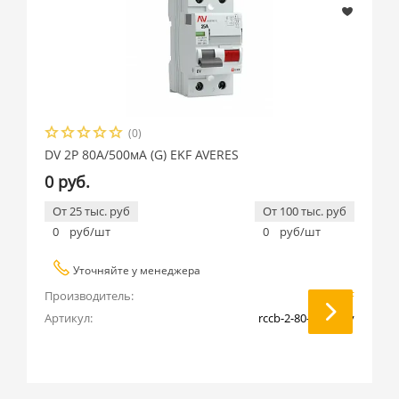
(0)
DV 2P 80А/500мА (G) EKF AVERES
0 руб.
От 25 тыс. руб
От 100 тыс. руб
0
руб/шт
0
руб/шт
Уточняйте у менеджера
Производитель:
EKF
Артикул:
rccb-2-80-500-g-av