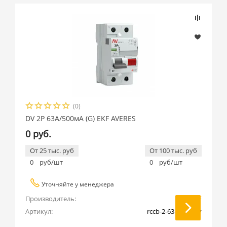
(0)
DV 2P 63А/500мА (G) EKF AVERES
0 руб.
От 25 тыс. руб
От 100 тыс. руб
0
руб/шт
0
руб/шт
Уточняйте у менеджера
Производитель:
EKF
Артикул:
rccb-2-63-500-g-av