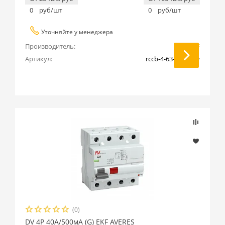
0
руб/шт
0
руб/шт
Уточняйте у менеджера
Производитель:
EKF
Артикул:
rccb-4-63-500-g-av
(0)
DV 4P 40А/500мА (G) EKF AVERES