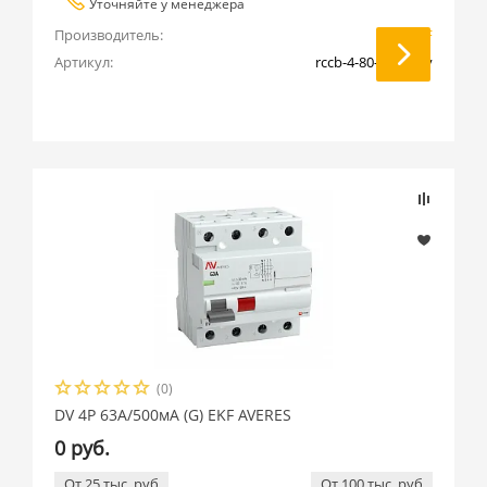
Уточняйте у менеджера
Производитель:
EKF
Артикул:
rccb-4-80-500-g-av
(0)
DV 4P 63А/500мА (G) EKF AVERES
0 руб.
От 25 тыс. руб
От 100 тыс. руб