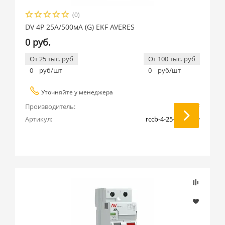
(0)
DV 4P 25А/500мА (G) EKF AVERES
0 руб.
От 25 тыс. руб
От 100 тыс. руб
0
руб/шт
0
руб/шт
Уточняйте у менеджера
Производитель:
EKF
Артикул:
rccb-4-25-500-g-av