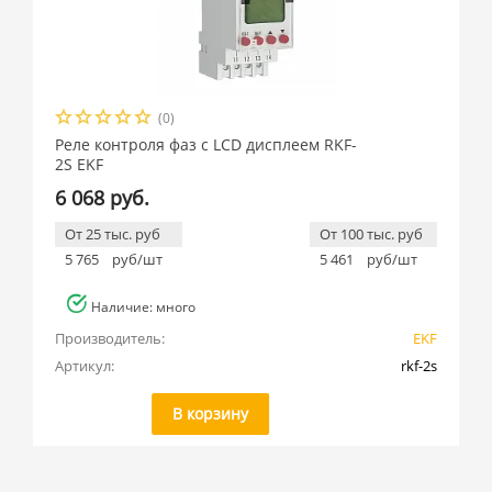
(0)
Реле контроля фаз с LCD дисплеем RKF-
2S EKF
6 068 руб.
От 25 тыс. руб
От 100 тыс. руб
5 765
руб/шт
5 461
руб/шт
Наличие: много
Производитель:
EKF
Артикул:
rkf-2s
В корзину