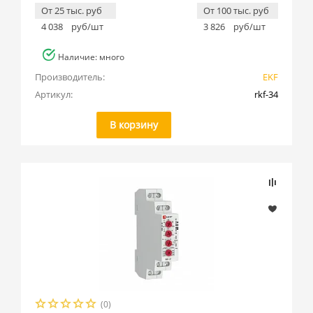
От 25 тыс. руб
От 100 тыс. руб
4 038
руб/шт
3 826
руб/шт
Наличие: много
Производитель:
EKF
Артикул:
rkf-34
В корзину
(0)