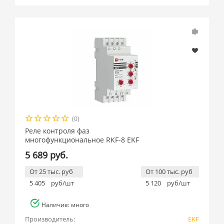
Подбор параметров
Розничная цена
(0)
Производитель
Реле контроля фаз
многофункциональное RKF-8 EKF
EKF (
6
)
5 689 руб.
От 25 тыс. руб
От 100 тыс. руб
5 405
руб/шт
5 120
руб/шт
Наличие: много
Производитель:
EKF