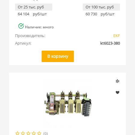
От 25 тыс. руб
От 100 тыс. руб
64 104
руб/шт
60 730
руб/шт
Наличие: много
Производитель:
EKF
Артикул:
kt6023-380
В корзину
(0)