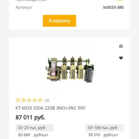
Артикул:
kt6033-380
В корзину
(0)
КТ-6033 250А 220В 3NO+3NC EKF
87 011 руб.
От 25 тыс. руб
От 100 тыс. руб
82 660
руб/шт
78 310
руб/шт