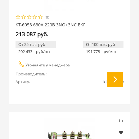
(0)
КТ-6053 630А 220В 3NO+3NC EKF
213 087 руб.
От 25 тыс. руб
От 100 тыс. руб
202 433
руб/шт
191 778
руб/шт
Уточняйте у менеджера
Производитель:
EKF
Артикул:
kt6053-220