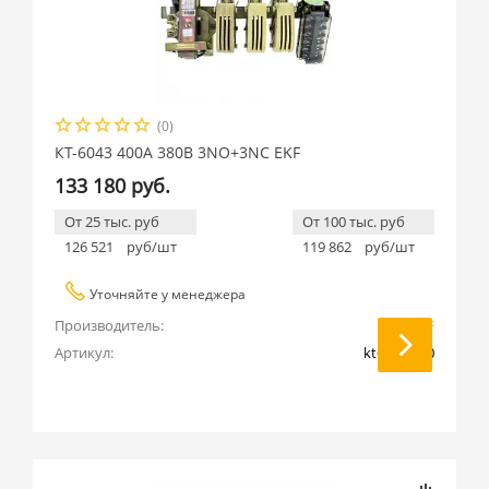
(0)
КТ-6043 400А 380В 3NO+3NC EKF
133 180 руб.
От 25 тыс. руб
От 100 тыс. руб
126 521
руб/шт
119 862
руб/шт
Уточняйте у менеджера
Производитель:
EKF
Артикул:
kt6043-380