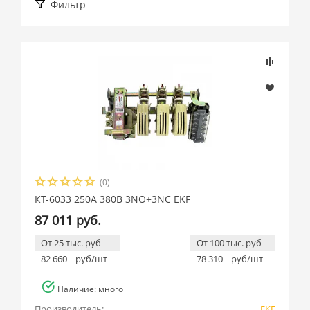
Фильтр
Подбор параметров
Розничная цена
(0)
Производитель
КТ-6033 250А 380В 3NO+3NC EKF
87 011 руб.
EKF (
9
)
От 25 тыс. руб
От 100 тыс. руб
82 660
руб/шт
78 310
руб/шт
Наличие: много
Производитель:
EKF