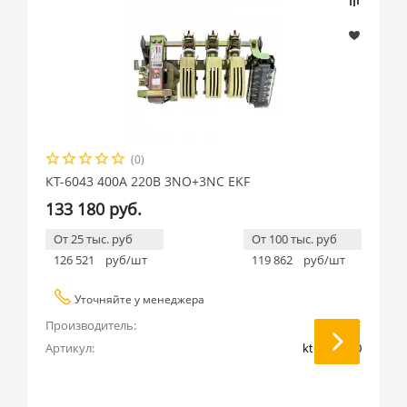
(0)
КТ-6043 400А 220В 3NO+3NC EKF
133 180 руб.
От 25 тыс. руб
От 100 тыс. руб
126 521
руб/шт
119 862
руб/шт
Уточняйте у менеджера
Производитель:
EKF
Артикул:
kt6043-220