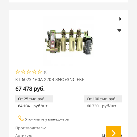
(0)
КТ-6023 160А 220В 3NO+3NC EKF
67 478 руб.
От 25 тыс. руб
От 100 тыс. руб
64 104
руб/шт
60 730
руб/шт
Уточняйте у менеджера
Производитель:
EKF
Артикул:
kt6023-220