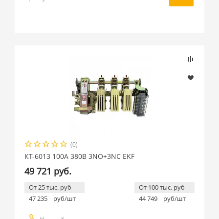
(0)
КТ-6013 100А 380В 3NO+3NC EKF
49 721 руб.
От 25 тыс. руб
От 100 тыс. руб
47 235
руб/шт
44 749
руб/шт