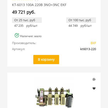
КТ-6013 100А 220В 3NO+3NC EKF
49 721 руб.
От 25 тыс. руб
От 100 тыс. руб
47 235
руб/шт
44 749
руб/шт
Наличие: мало
Производитель:
EKF
Артикул:
kt6013-220
В корзину