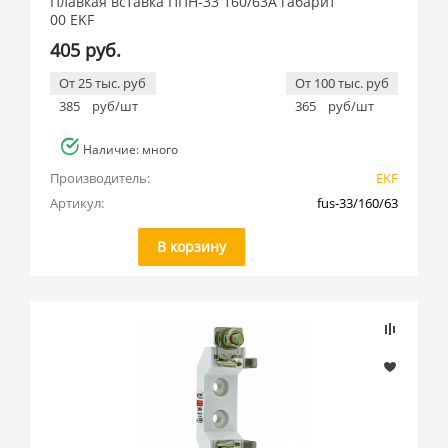
Плавкая вставка ППН-33 160/63А габарит
00 EKF
405 руб.
От 25 тыс. руб
От 100 тыс. руб
385
руб/шт
365
руб/шт
Наличие: много
Производитель:
EKF
Артикул:
fus-33/160/63
В корзину