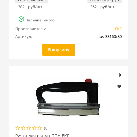
382
руб/шт
362
руб/шт
Наличие: много
Производитель:
EKF
Артикул:
fus-33160/80
В корзину
(0)
Ручка для съема ППН EKF