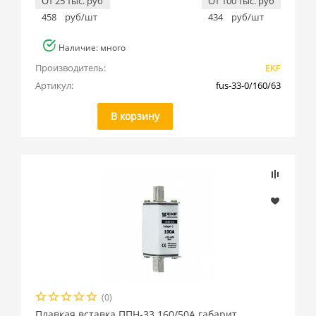
От 25 тыс. руб
От 100 тыс. руб
458
руб/шт
434
руб/шт
Наличие: много
Производитель:
EKF
Артикул:
fus-33-0/160/63
В корзину
(0)
Плавкая вставка ППН-33 160/50А габарит