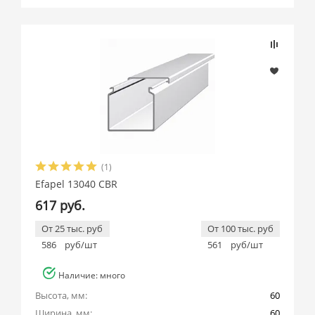
Подбор параметров
Розничная цена
(1)
Производитель
Efapel 13040 CBR
617 руб.
Efapel (
2
)
От 25 тыс. руб
От 100 тыс. руб
586
руб/шт
561
руб/шт
Наличие: много
Высота, мм:
60
Ширина, мм:
60