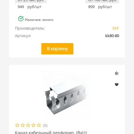
949
руб/шт
899
руб/шт
Наличие: много
Производитель:
EKF
Артикул:
kk80-80
В корзину
(0)
Канал кабельный перфорир. (ВхШ: