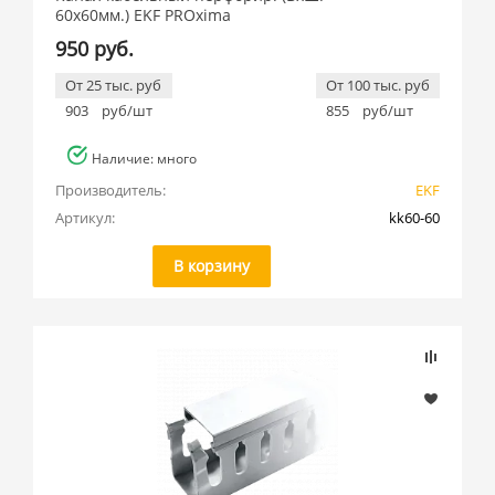
60х60мм.) EKF PROxima
950 руб.
От 25 тыс. руб
От 100 тыс. руб
903
руб/шт
855
руб/шт
Наличие: много
Производитель:
EKF
Артикул:
kk60-60
В корзину