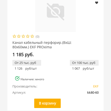
(0)
Канал кабельный перфорир.(ВхШ:
80х60мм.) EKF PROxima
1 185 руб.
От 25 тыс. руб
От 100 тыс. руб
1 126
руб/шт
1 067
руб/шт
Наличие: много
Производитель:
EKF
Артикул:
kk80-60
В корзину