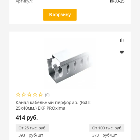
Артикул:
kk80-25
В корзину
(0)
Канал кабельный перфорир. (ВхШ:
25х40мм.) EKF PROxima
414 руб.
От 25 тыс. руб
От 100 тыс. руб
393
руб/шт
373
руб/шт