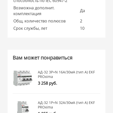
способность по IEC 60947-2
Возможна дополнит.
Да
комплектация
Общ. количество полюсов
2
Срок службы, лет
10
Вам может понравиться
АД-32 3P+N 16А/30мА (тип А) EKF
PROxima
3 258 руб.
АД-32 1P+N 32А/30мА (тип А) EKF
PROxima