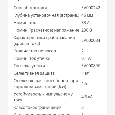
Способ монтажа
EV000242
Глубина установочная (встраив.)
46 мм
Номин. ток
63 А
Номин. (расчетное) напряжение
230 В
Характеристика срабатывания
EV000084
(кривая тока)
Количество полюсов
2
Номин. ток утечки
0,1 А
Тип тока утечки
EV000896
Селективная защита
Нет
Отключающая способность при
4,5
коротком замыкании (Icw)
Устойчивость к импульсному
4,5 кА
току
Класс токоограничения
3
Категория перенапряжения
3