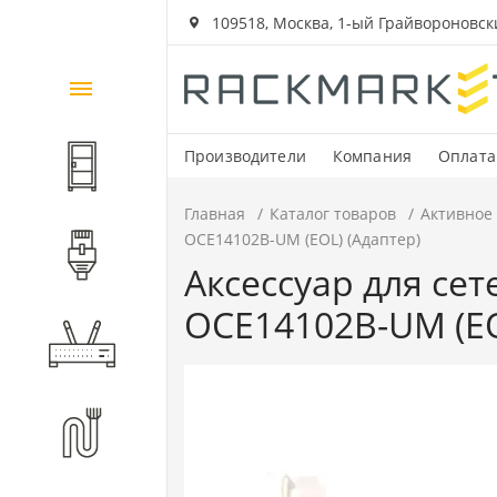
109518, Москва, 1-ый Грайвороновский
Каталог
товаров
Производители
Компания
Оплата
Шкафы и стойки
Главная
Каталог товаров
Активное
OCE14102B-UM (EOL) (Адаптер)
Компоненты СКС
Аксессуар для се
OCE14102B-UM (EO
Активное оборудование
Волоконно-оптические
компоненты