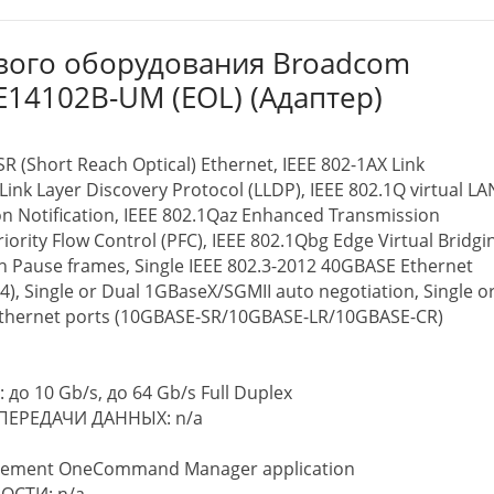
евого оборудования Broadcom
14102B-UM (EOL) (Адаптер)
 (Short Reach Optical) Ethernet, IEEE 802-1AX Link
Link Layer Discovery Protocol (LLDP), IEEE 802.1Q virtual LA
on Notification, IEEE 802.1Qaz Enhanced Transmission
riority Flow Control (PFC), IEEE 802.1Qbg Edge Virtual Bridgi
th Pause frames, Single IEEE 802.3-2012 40GBASE Ethernet
, Single or Dual 1GBaseX/SGMII auto negotiation, Single o
Ethernet ports (10GBASE-SR/10GBASE-LR/10GBASE-CR)
 10 Gb/s, до 64 Gb/s Full Duplex
ЕРЕДАЧИ ДАННЫХ: n/a
gement OneCommand Manager application
СТИ: n/a