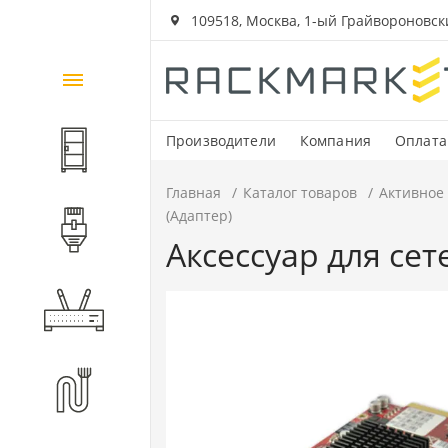
109518, Москва, 1-ый Грайвороновский
Каталог
товаров
Производители
Компания
Оплата
Шкафы и стойки
Главная
Каталог товаров
Активное
(Адаптер)
Компоненты СКС
Аксессуар для сет
Активное оборудование
Волоконно-оптические
компоненты