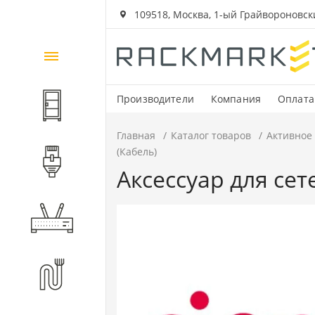
109518, Москва, 1-ый Грайвороновский
Каталог
товаров
Производители
Компания
Оплата
Шкафы и стойки
Главная
Каталог товаров
Активное
(Кабель)
Компоненты СКС
Аксессуар для се
Активное оборудование
Волоконно-оптические
компоненты