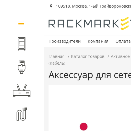
109518, Москва, 1-ый Грайвороновский
Каталог
товаров
Производители
Компания
Оплата
Шкафы и стойки
Главная
Каталог товаров
Активное
(Кабель)
Компоненты СКС
Аксессуар для се
Активное оборудование
Волоконно-оптические
компоненты