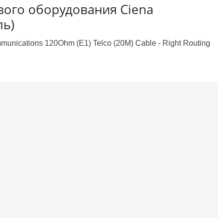
евого оборудования Ciena
ль)
ications 120Ohm (E1) Telco (20M) Cable - Right Routing