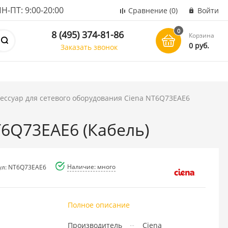
ПТ: 9:00-20:00
Сравнение
(0)
Войти
0
8 (495) 374-81-86
Корзина
0 руб.
Заказать звонок
ессуар для сетевого оборудования Ciena NT6Q73EAE6
T6Q73EAE6 (Кабель)
Наличие: много
ул: NT6Q73EAE6
Полное описание
Производитель
Ciena