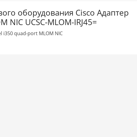
евого оборудования Cisco Aдаптер
OM NIC UCSC-MLOM-IRJ45=
l i350 quad-port MLOM NIC