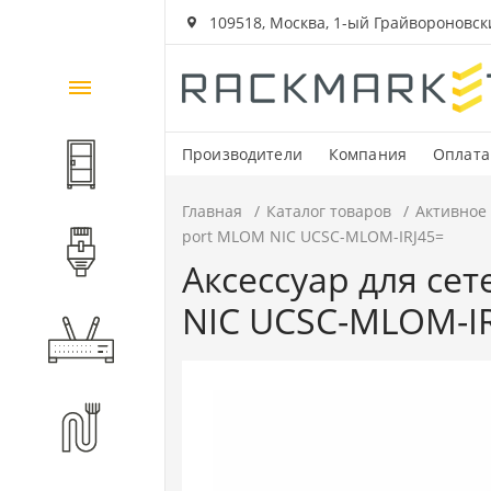
109518, Москва, 1-ый Грайвороновский
Каталог
товаров
Производители
Компания
Оплата
Шкафы и стойки
Главная
Каталог товаров
Активное
port MLOM NIC UCSC-MLOM-IRJ45=
Компоненты СКС
Аксессуар для се
NIC UCSC-MLOM-I
Активное оборудование
Волоконно-оптические
компоненты