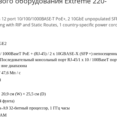
евого оборудования Extreme 220-
 12 port 10/100/1000BASE-T PoE+, 2 10GbE unpopulated SF
ing with RIP and Static Routes, 1 country-specific power cor
0GE2
0 / 1000BaseT PoE + (RJ-45) / 2 x 10GBASE-X (SFP +) непосещенн
x Последовательный консольный порт RJ-45/1 x 10 / 100BaseT пор
 вне диапазона
/ 47,6 Мп / с
й
× 20,9 см (W) × 25,5 см (D)
14 фунта)
-A9 32-битный процессор, 1 ГГц часы
RAM