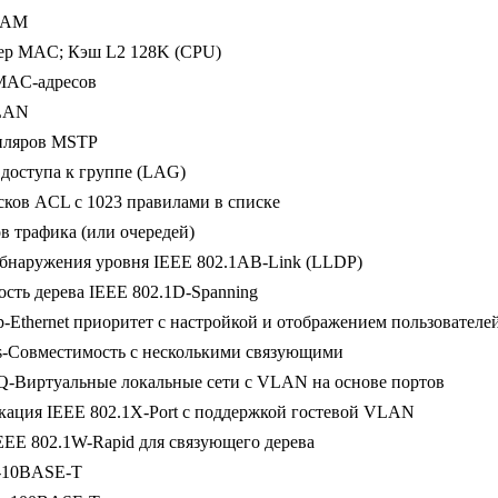
RAM
фер MAC; Кэш L2 128K (CPU)
 MAC-адресов
LAN
мпляров MSTP
 доступа к группе (LAG)
сков ACL с 1023 правилами в списке
ов трафика (или очередей)
бнаружения уровня IEEE 802.1AB-Link (LLDP)
сть дерева IEEE 802.1D-Spanning
p-Ethernet приоритет с настройкой и отображением пользователе
s-Совместимость с несколькими связующими
Q-Виртуальные локальные сети с VLAN на основе портов
ация IEEE 802.1X-Port с поддержкой гостевой VLAN
EEE 802.1W-Rapid для связующего дерева
3-10BASE-T