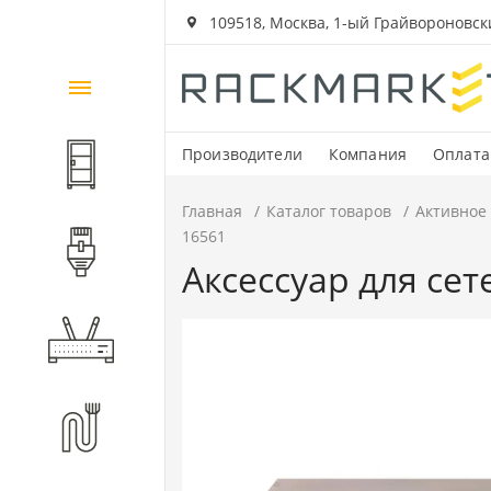
109518, Москва, 1-ый Грайвороновский
Каталог
товаров
Производители
Компания
Оплата
Шкафы и стойки
Главная
Каталог товаров
Активное
16561
Компоненты СКС
Аксессуар для сет
Активное оборудование
Волоконно-оптические
компоненты