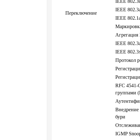
IEEE 802.
IEEE 802.
Переключение
IEEE 802.1
Маркировк
Агрегация 
IEEE 802.3a
IEEE 802.3
Протокол р
Регистрац
Регистрац
RFC 4541-С
группами 
Аутентифик
Внедрение 
бури
Отслежива
IGMP Snoop