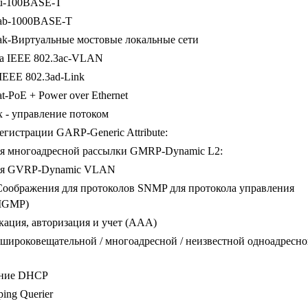
3u-100BASE-T
3ab-1000BASE-T
ak-Виртуальные мостовые локальные сети
а IEEE 802.3ac-VLAN
IEEE 802.3ad-Link
t-PoE + Power over Ethernet
x - управление потоком
егистрации GARP-Generic Attribute:
ия многоадресной рассылки GMRP-Dynamic L2:
ия GVRP-Dynamic VLAN
оображения для протоколов SNMP для протокола управления
(IGMP)
ация, авторизация и учет (AAA)
широковещательной / многоадресной / неизвестной одноадресн
ние DHCP
ing Querier