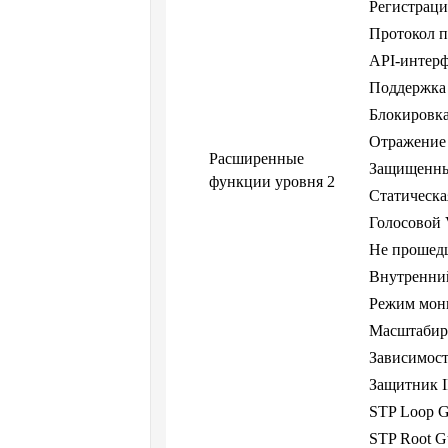
Регистрац
Протокол п
API-интерф
Поддержка 
Блокировк
Отражение
Расширенные
Защищенны
функции уровня 2
Статическ
Голосовой
Не прошед
Внутренний
Режим мон
Масштабир
Зависимост
Защитник I
STP Loop G
STP Root G