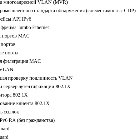
ия многоадресной VLAN (MVR)
ромышленного стандарта обнаружения (совместимость с CDP)
ейсы API IPv6
фрейма Jumbo Ethernet
а портов MAC
 портов
е порты
ая фильтрация MAC
 VLAN
шая проверку подлинность VLAN
 сервер аутентификации 802.1X
итора 802.1X
ование клиента 802.1X
ь ссылок
Pv6 RA (без гражданства)
uard
uard