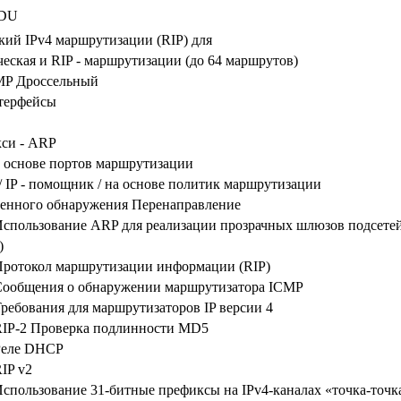
PDU
ий IPv4 маршрутизации (RIP) для
ческая и RIP - маршрутизации (до 64 маршрутов)
MP Дроссельный
терфейсы
g
кси - ARP
 основе портов маршрутизации
/ IP - помощник / на основе политик маршрутизации
ленного обнаружения Перенаправление
спользование ARP для реализации прозрачных шлюзов подсете
P)
Протокол маршрутизации информации (RIP)
Сообщения о обнаружении маршрутизатора ICMP
ребования для маршрутизаторов IP версии 4
RIP-2 Проверка подлинности MD5
Реле DHCP
RIP v2
спользование 31-битные префиксы на IPv4-каналах «точка-точк