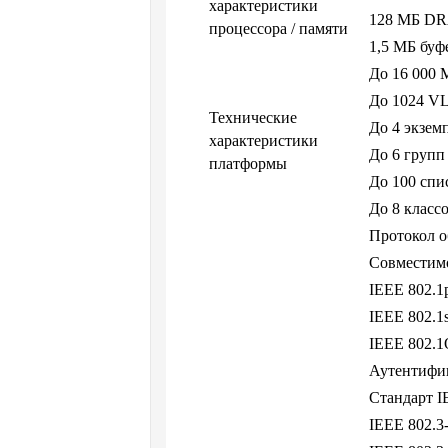
характеристики
128 МБ D
процессора / памяти
1,5 МБ бу
До 16 000
До 1024 V
Технические
До 4 экзе
характеристики
До 6 групп
платформы
До 100 спи
До 8 класс
Протокол о
Совместимо
IEEE 802.1
IEEE 802.1
IEEE 802.1
Аутентифик
Стандарт I
IEEE 802.