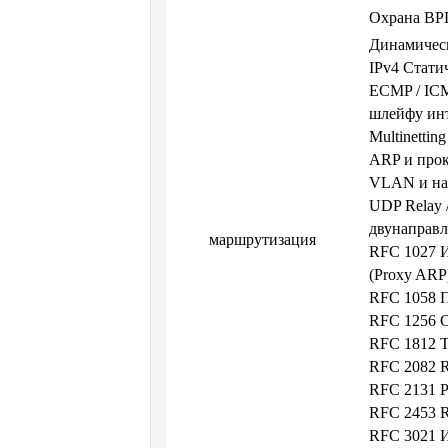
Охрана B
Динамическ
IPv4 Стати
ECMP / IC
шлейфу ин
Multinettin
ARP и про
VLAN и на
UDP Relay 
двунаправ
маршрутизация
RFC 1027 И
(Proxy AR
RFC 1058 
RFC 1256 
RFC 1812 Т
RFC 2082 
RFC 2131 
RFC 2453 
RFC 3021 И