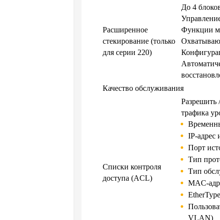
До 4 блоко
Управление
Расширенное
Функции ме
стекирование (только
Охватываю
для серии 220)
Конфигурац
Автоматиче
восстановл
Качество обслуживания
Разрешить 
трафика ур
Временн
IP-адрес 
Порт ист
Тип прот
Списки контроля
Тип обсл
доступа (ACL)
MAC-адре
EtherTyp
Пользова
VLAN)