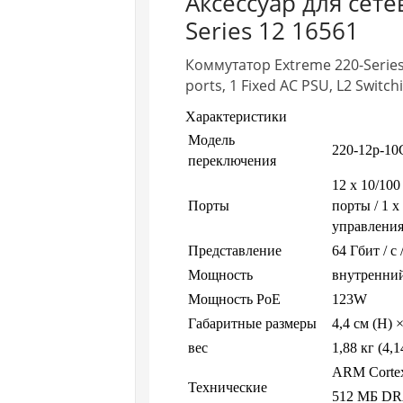
Аксессуар для сет
Series 12 16561
Коммутатор Extreme 220-Series
ports, 1 Fixed AC PSU, L2 Switch
Характеристики
Модель
220-12p-1
переключения
12 x 10/10
Порты
порты / 1 
управления
Представление
64 Гбит / с 
Мощность
внутренни
Мощность PoE
123W
Габаритные размеры
4,4 см (H) 
вес
1,88 кг (4,
ARM Cortex
Технические
512 МБ D