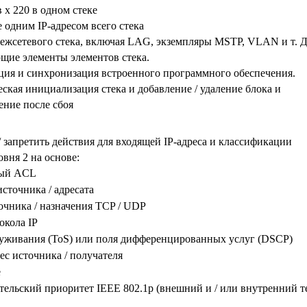
в x 220 в одном стеке
 одним IP-адресом всего стека
жсетевого стека, включая LAG, экземпляры MSTP, VLAN и т. Д
щие элементы элементов стека.
ия и синхронизация встроенного программного обеспечения.
ская инициализация стека и добавление / удаление блока и
ение после сбоя
/ запретить действия для входящей IP-адреса и классификации
овня 2 на основе:
ый ACL
источника / адресата
очника / назначения TCP / UDP
окола IP
уживания (ToS) или поля дифференцированных услуг (DSCP)
с источника / получателя
e
тельский приоритет IEEE 802.1p (внешний и / или внутренний т