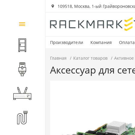
109518, Москва, 1-ый Грайвороновский
Каталог
товаров
Производители
Компания
Оплата
Шкафы и стойки
Главная
Каталог товаров
Активное
Аксессуар для сет
Компоненты СКС
Активное оборудование
Волоконно-оптические
компоненты