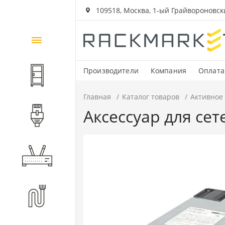
109518, Москва, 1-ый Грайвороновский
Каталог
товаров
Производители
Компания
Оплата
Шкафы и стойки
Главная
Каталог товаров
Активное
Аксессуар для се
Компоненты СКС
Активное оборудование
Волоконно-оптические
компоненты