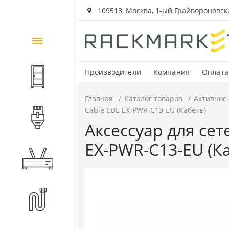
109518, Москва, 1-ый Грайвороновский
Каталог
товаров
Производители
Компания
Оплата
Шкафы и стойки
Главная
Каталог товаров
Активное
Cable CBL-EX-PWR-C13-EU (Кабель)
Компоненты СКС
Аксессуар для сет
EX-PWR-C13-EU (К
Активное оборудование
Волоконно-оптические
компоненты