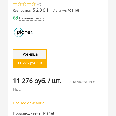
(0)
52361
Код товара:
Артикул: POE-163
Наличие: много
Розница
11 276
руб/шт
11 276 руб.
/
шт.
Цена указана с
НДС
Полное описание
Производитель
Planet