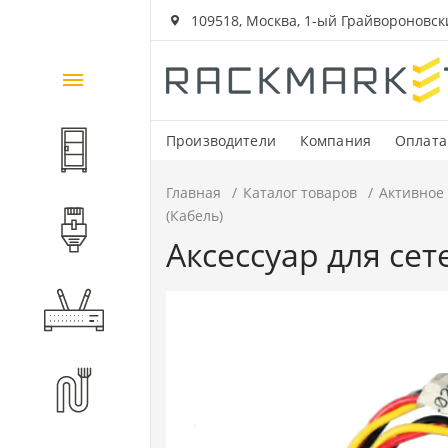
109518, Москва, 1-ый Грайвороновский
Каталог
товаров
Производители
Компания
Оплата
Шкафы и стойки
Главная
Каталог товаров
Активное
(Кабель)
Компоненты СКС
Аксессуар для сет
Активное оборудование
Волоконно-оптические
компоненты