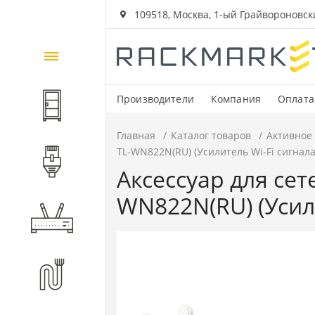
109518, Москва, 1-ый Грайвороновский
Каталог
товаров
Производители
Компания
Оплата
Шкафы и стойки
Главная
Каталог товаров
Активное
TL-WN822N(RU) (Усилитель Wi-Fi сигнала
Компоненты СКС
Аксессуар для сет
WN822N(RU) (Усили
Активное оборудование
Волоконно-оптические
компоненты