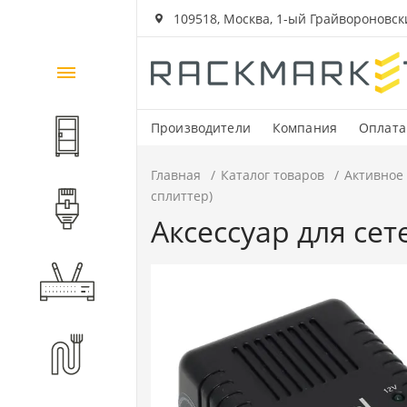
109518, Москва, 1-ый Грайвороновский
Каталог
товаров
Производители
Компания
Оплата
Шкафы и стойки
Главная
Каталог товаров
Активное
cплиттер)
Компоненты СКС
Аксессуар для сет
Активное оборудование
Волоконно-оптические
компоненты