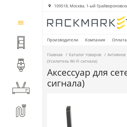
109518, Москва, 1-ый Грайвороновский
Каталог
товаров
Производители
Компания
Оплата
Шкафы и стойки
Главная
Каталог товаров
Активное
(Усилитель Wi-Fi сигнала)
Компоненты СКС
Аксессуар для сет
сигнала)
Активное оборудование
Волоконно-оптические
компоненты