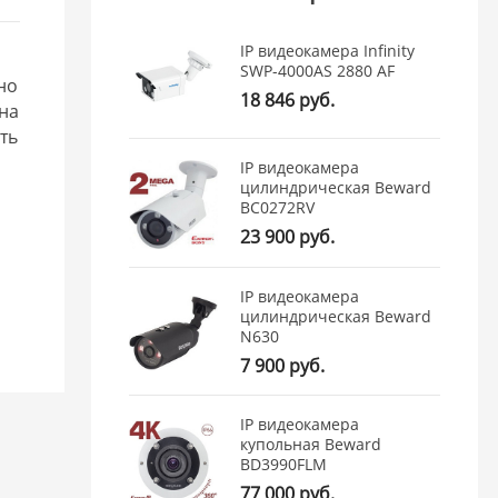
IP видеокамера Infinity
SWP-4000AS 2880 AF
но
18 846 руб.
ена
ть
IP видеокамера
цилиндрическая Beward
BC0272RV
23 900 руб.
IP видеокамера
цилиндрическая Beward
N630
7 900 руб.
IP видеокамера
купольная Beward
BD3990FLM
77 000 руб.