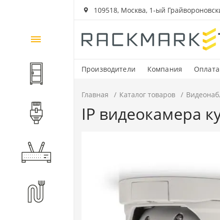
109518, Москва, 1-ый Грайвороновский
Каталог
товаров
Производители
Компания
Оплата
Шкафы и стойки
Главная
Каталог товаров
Видеонаб
IP видеокамера к
Компоненты СКС
Активное оборудование
Волоконно-оптические
компоненты