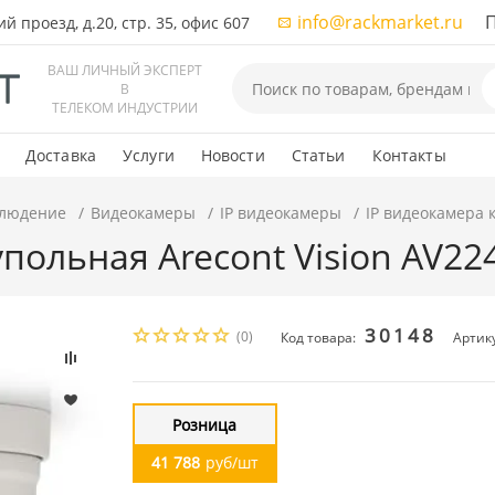
info@rackmarket.ru
ПН-
 проезд, д.20, стр. 35, офис 607
ВАШ ЛИЧНЫЙ ЭКСПЕРТ
В
ТЕЛЕКОМ ИНДУСТРИИ
Доставка
Услуги
Новости
Статьи
Контакты
людение
Видеокамеры
IP видеокамеры
IP видеокамера 
упольная Arecont Vision AV2
30148
(0)
Код товара:
Артик
Розница
41 788
руб/шт