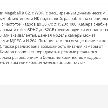
ии Megaball® G2, с WDR (с расширенным динамическим
ным объективом и ИК подсветкой, разработана специаль
 с частотой кадров до 30 к/с @1920х1080. Камера снабж
ы памяти microSDHC до 32GB (рекомендуется использова
SD или эквиваленты). Данная модель камеры может
ами: MJPEG и H.264. Питание камеры осуществляется по
 3), также реализована возможность питания камеры от
 Камера позволяет передавать в режиме реального
соким разрешением и большим количеством кадров.
ь сцены как с сильно затемненными, так и с