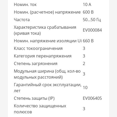
Номин. ток
10 А
Номин. (расчетное) напряжение
600 В
Частота
50...50 Гц
Характеристика срабатывания
EV000084
(кривая тока)
Номин. напряжение изоляции Ui
660 В
Класс токоограничения
3
Категория перенапряжения
3
Степень загрязнения
2
Модульная ширина (общ. кол-во
3
модульных расстояний)
Гарантийный срок эксплуатации,
10
лет
Степень защиты (IP)
EV006405
Количество защищенных
3
полюсов