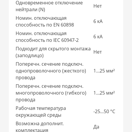
Одновременное отключение
Нет
нейтрали (N)
Номин. отключающая
6 кА
способность по EN 60898
Номин. отключающая
6 кА
способность по IEC 60947-2
Подходит для скрытого монтажа
Нет
(заподлицо)
Поперечн. сечение подключ.
однопроволочного (жесткого)
1...25 мм²
провода
Поперечн. сечение подключ.
многопроволочного (гибкого)
1...25 мм²
провода
Рабочая температура
-25...50 °C
окружающей среды
Возможна дополнит.
Да
комплектация