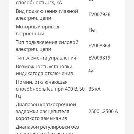
способность, Ics, кА
Вид подключения главной
EV007926
электрич. цепи
Моторный привод
Нет
встроенный
Тип подключения силовой
EV008864
электрич. цепи
Тип элемента управления
EV009319
Возможность установки
Да
индикатора отключения
Номин. отключающая
способность Icu при 400 В, 50
35 кА
Гц
Диапазон краткосрочной
задержки расцепителя
2500...2500 А
короткого замыкания
Диапазон регулировки без
задержки срабатывания