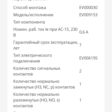
Способ монтажа
EV000030
Модель/исполнение
EV009153
Тип компонента
Номин. раб. ток Ie при AC-15, 230
0,6 А
В
Гарантийный срок эксплуатации,
7
лет
Тип электрического
EV006195
подключения
Количество сигнальных
2
контактов
Количество нормально
1
замкнутых (НЗ, NC, р) контактов
Количество нормально
разомкнутых (НО, NO, з)
1
контактов