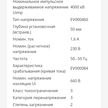
Номинальное импульсное
выдерживаемое напряжение
4000 кВ
Uimp
Тип напряжения
EV000460
Глубина установочная
50 мм
(встраив.)
Номин. ток
1,6 А
Номин. (расчетное)
230 В
напряжение
Частота
50...50 Гц
Характеристика
EV000084
срабатывания (кривая тока)
Номин. напряжение
660 В
изоляции Ui
Класс токоограничения
3
Категория перенапряжения
3
Степень загрязнения
2