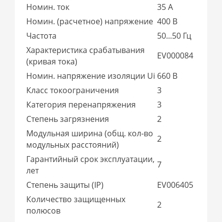
Номин. ток
35 А
Номин. (расчетное) напряжение
400 В
Частота
50...50 Гц
Характеристика срабатывания
EV000084
(кривая тока)
Номин. напряжение изоляции Ui
660 В
Класс токоограничения
3
Категория перенапряжения
3
Степень загрязнения
2
Модульная ширина (общ. кол-во
2
модульных расстояний)
Гарантийный срок эксплуатации,
7
лет
Степень защиты (IP)
EV006405
Количество защищенных
2
полюсов