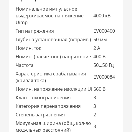
Номинальное импульсное
выдерживаемое напряжение
4000 кВ
Uimp
Тип напряжения
EV000460
Глубина установочная (встраив.)
50 мм
Номин. ток
2 А
Номин. (расчетное) напряжение
400 В
Частота
50...50 Гц
Характеристика срабатывания
EV000084
(кривая тока)
Номин. напряжение изоляции Ui
660 В
Класс токоограничения
3
Категория перенапряжения
3
Степень загрязнения
2
Модульная ширина (общ. кол-во
3
модульных расстояний)