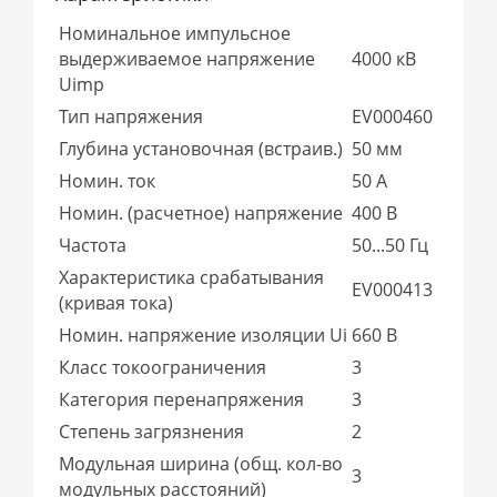
Номинальное импульсное
выдерживаемое напряжение
4000 кВ
Uimp
Тип напряжения
EV000460
Глубина установочная (встраив.)
50 мм
Номин. ток
50 А
Номин. (расчетное) напряжение
400 В
Частота
50...50 Гц
Характеристика срабатывания
EV000413
(кривая тока)
Номин. напряжение изоляции Ui
660 В
Класс токоограничения
3
Категория перенапряжения
3
Степень загрязнения
2
Модульная ширина (общ. кол-во
3
модульных расстояний)