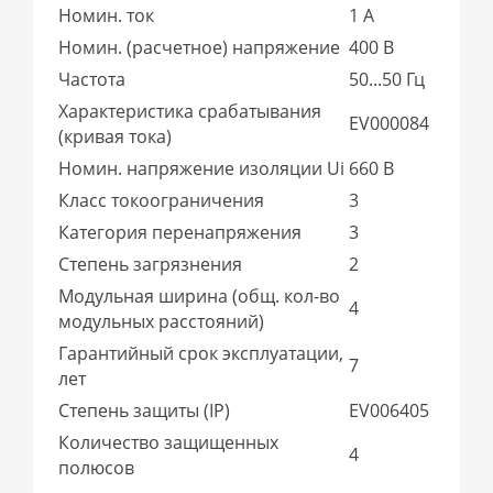
Номин. ток
1 А
Номин. (расчетное) напряжение
400 В
Частота
50...50 Гц
Характеристика срабатывания
EV000084
(кривая тока)
Номин. напряжение изоляции Ui
660 В
Класс токоограничения
3
Категория перенапряжения
3
Степень загрязнения
2
Модульная ширина (общ. кол-во
4
модульных расстояний)
Гарантийный срок эксплуатации,
7
лет
Степень защиты (IP)
EV006405
Количество защищенных
4
полюсов