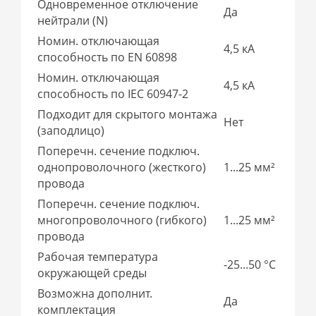
Одновременное отключение
Да
нейтрали (N)
Номин. отключающая
4,5 кА
способность по EN 60898
Номин. отключающая
4,5 кА
способность по IEC 60947-2
Подходит для скрытого монтажа
Нет
(заподлицо)
Поперечн. сечение подключ.
однопроволочного (жесткого)
1...25 мм²
провода
Поперечн. сечение подключ.
многопроволочного (гибкого)
1...25 мм²
провода
Рабочая температура
-25...50 °C
окружающей среды
Возможна дополнит.
Да
комплектация