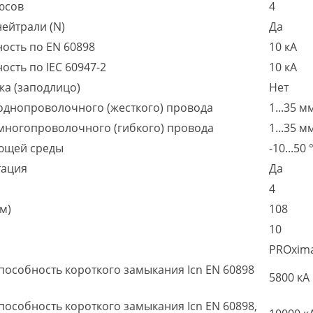
юсов
4
ейтрали (N)
Да
ость по EN 60898
10 кА
сть по IEC 60947-2
10 кА
жа (заподлицо)
Нет
однопроволочного (жесткого) провода
1...35 м
многопроволочного (гибкого) провода
1...35 м
ющей среды
-10...50 
тация
Да
4
м)
108
10
PROxim
особность короткого замыкания Icn EN 60898
5800 кА
собность короткого замыкания Icn EN 60898,