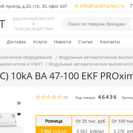
info@rackmarket.ru
ПН-
 проезд, д.20, стр. 35, офис 607
ВАШ ЛИЧНЫЙ ЭКСПЕРТ
В
ТЕЛЕКОМ ИНДУСТРИИ
Доставка
Услуги
Новости
Статьи
Контакты
ехническое оборудование
Модульные автоматические выклю
выключатели и УЗИП
Модульные автоматические выключате
 (C) 10kA ВА 47-100 EKF PROxi
46436
(0)
Код товара:
Артик
Розница
От 25 тыс. руб
От 100 тыс
5 856
руб/шт
5 563
руб/шт
5 270
ру