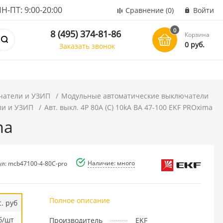
ПТ: 9:00-20:00
Сравнение
(0)
Войти
0
8 (495) 374-81-86
Корзина
0 руб.
Заказать звонок
чатели и УЗИП
Модульные автоматические выключатели
ли и УЗИП
Авт. выкл. 4P 80А (C) 10kA ВА 47-100 EKF PROxima
ma
Наличие: много
ул: mcb47100-4-80C-pro
Полное описание
. руб
б/шт
Производитель
EKF