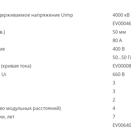
держиваемое напряжение Uimp
4000 кВ
EV0004
в.)
50 мм
80 А
ие
400 В
50...50 Г
(кривая тока)
EV0000
 Ui
660 В
3
3
2
во модульных расстояний)
4
и, лет
7
EV0064