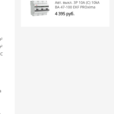
Авт. выкл. 3P 10А (C) 10kA
ВА 47-100 EKF PROxima
4 395 руб.
м²
м²
°C
a