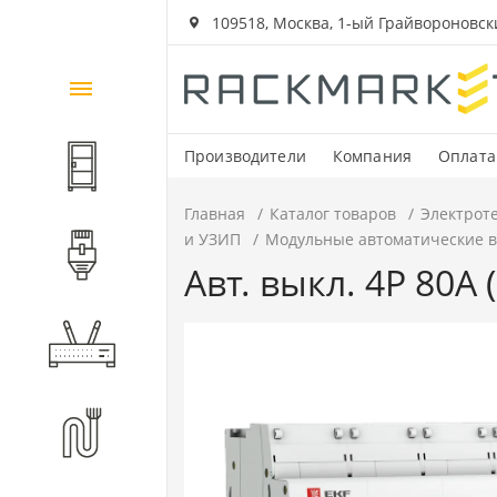
109518, Москва, 1-ый Грайвороновский
Каталог
товаров
Производители
Компания
Оплата
Шкафы и стойки
Главная
Каталог товаров
Электрот
и УЗИП
Модульные автоматические 
Компоненты СКС
Авт. выкл. 4P 80А
Активное оборудование
Волоконно-оптические
компоненты