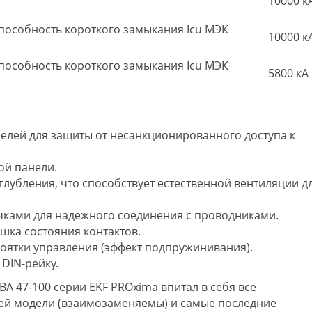
10000 к
особность короткого замыкания Icu МЭК
10000 к
особность короткого замыкания Icu МЭК
5800 кА
елей для защиты от несанкционированного доступа к
ой панели.
глубления, что способствует естественной вентиляции д
ечками для надежного соединения с проводниками.
шка состояния контактов.
коятки управления (эффект подпружинивания).
DIN-рейку.
А 47-100 серии EKF PROxima впитал в себя все
й модели (взаимозаменяемы) и самые последние