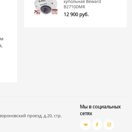
купольная Beward
B2710DMR
12 900 руб.
им
а,
Мы в социальных
сетях
вороновский проезд, д.20, стр.