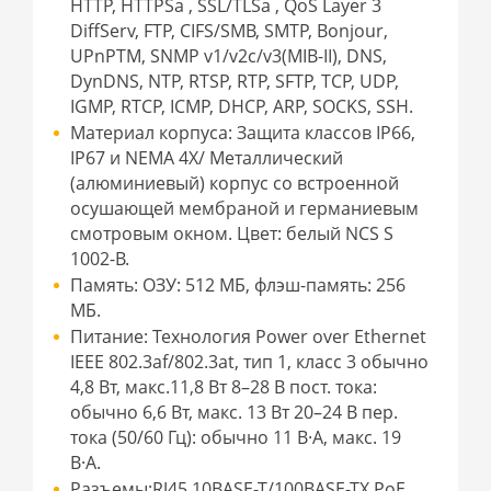
HTTP, HTTPSa , SSL/TLSa , QoS Layer 3
DiffServ, FTP, CIFS/SMB, SMTP, Bonjour,
UPnPTM, SNMP v1/v2c/v3(MIB-II), DNS,
DynDNS, NTP, RTSP, RTP, SFTP, TCP, UDP,
IGMP, RTCP, ICMP, DHCP, ARP, SOCKS, SSH.
Материал корпуса: Защита классов IP66,
IP67 и NEMA 4X/ Металлический
(алюминиевый) корпус со встроенной
осушающей мембраной и германиевым
смотровым окном. Цвет: белый NCS S
1002-B.
Память: ОЗУ: 512 МБ, флэш-память: 256
МБ.
Питание: Технология Power over Ethernet
IEEE 802.3af/802.3at, тип 1, класс 3 обычно
4,8 Вт, макс.11,8 Вт 8–28 В пост. тока:
обычно 6,6 Вт, макс. 13 Вт 20–24 В пер.
тока (50/60 Гц): обычно 11 В·А, макс. 19
В·А.
Разъемы:RJ45 10BASE-T/100BASE-TX PoE