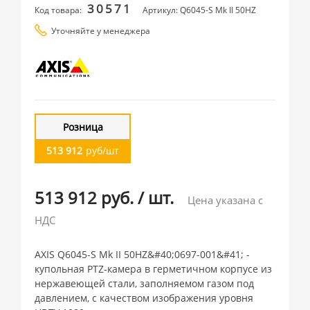
30571
Код товара:
Артикул: Q6045-S Mk II 50HZ
Уточняйте у менеджера
Розница
513 912
руб/шт
513 912 руб.
/
шт.
Цена указана с
НДС
AXIS Q6045-S Mk II 50HZ&#40;0697-001&#41; -
купольная PTZ-камера в герметичном корпусе из
нержавеющей стали, заполняемом газом под
давлением, с качеством изображения уровня