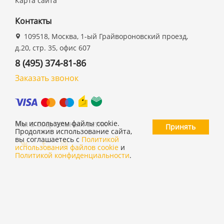
Карта сайта
Контакты
109518, Москва, 1-ый Грайвороновский проезд,
д.20, стр. 35, офис 607
8 (495) 374-81-86
Заказать звонок
Мы в социальных сетях
Мы используем файлы cookie.
Принять
Продолжив использование сайта,
вы соглашаетесь с
Политикой
использования файлов cookie
и
Политикой конфиденциальности
.
©
ООО "19 ДЮЙМОВ"
,
2026
Политика конфиденциальности