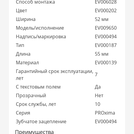
Способ монтажа
EV006028
Цвет
EV000202
Ширина
52 мм
Модель/исполнение
EV009650
Надпись/маркировка
EV000494
Тип
EV000187
Длина
55 мм
Материал
EV000139
Гарантийный срок эксплуатации,
7
лет
С текстовым полем
Да
Прозрачный
Нет
Срок службы, лет
10
Серия
PROxima
Зубчатое зацепление
EV000494
Преимущества