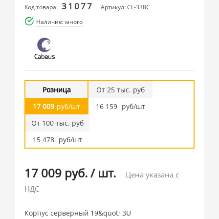
31077
Код товара:
Артикул: CL-338C
Наличие: много
Розница
От 25 тыс. руб
17 009
руб/шт
16 159
руб/шт
От 100 тыс. руб
15 478
руб/шт
17 009 руб.
/
шт.
Цена указана с
НДС
Корпус серверный 19&quot; 3U