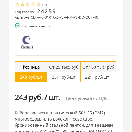
(0)
24259
Код товара:
Артикул: CLT-A-5-01X16-Z-PE-ARM-PE-DD-OUT-40
Наличие: много
Розница
От 25 тыс. руб
От 100 тыс. руб
243
руб/шт
231
руб/шт
221
руб/шт
243 руб.
/
шт.
Цена указана с НДС
Кабель волоконно-оптический 50/125 (OM2)
многомодовый, 16 волокон, loose tube,
бронированный стальной лентой, для внешней
прокладки (-40C ~ +70), PE, черный, (F50160112B),