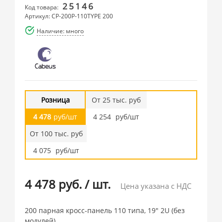
25146
Код товара:
Артикул: CP-200P-110TYPE 200
Наличие: много
Розница
От 25 тыс. руб
4 478
руб/шт
4 254
руб/шт
От 100 тыс. руб
4 075
руб/шт
4 478 руб.
/
шт.
Цена указана с НДС
200 парная кросс-панель 110 типа, 19" 2U (без
модулей)