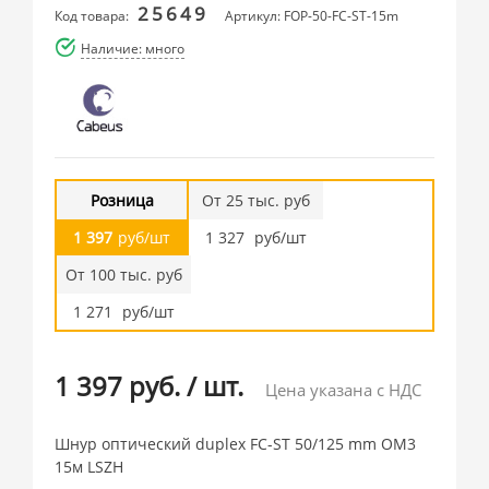
25649
Код товара:
Артикул: FOP-50-FC-ST-15m
Наличие: много
Розница
От 25 тыс. руб
1 397
руб/шт
1 327
руб/шт
От 100 тыс. руб
1 271
руб/шт
1 397 руб.
/
шт.
Цена указана с НДС
Шнур оптический duplex FC-ST 50/125 mm OM3
15м LSZH