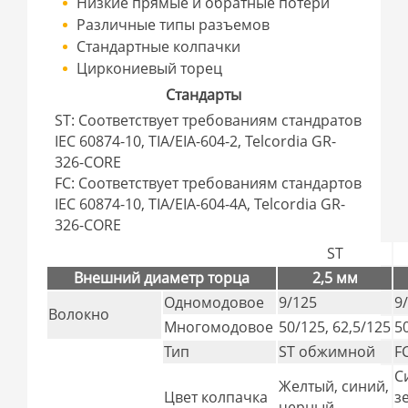
Низкие прямые и обратные потери
Различные типы разъемов
Стандартные колпачки
Циркониевый торец
Стандарты
ST: Соответствует требованиям стандратов
IEC 60874-10, TIA/EIA-604-2, Telcordia GR-
326-CORE
FC: Соответствует требованиям стандартов
IEC 60874-10, TIA/EIA-604-4A, Telcordia GR-
326-CORE
ST
Внешний диаметр торца
2,5 мм
Одномодовое
9/125
9
Волокно
Многомодовое
50/125, 62,5/125
5
Тип
ST обжимной
F
С
Желтый, синий,
Цвет колпачка
з
черный