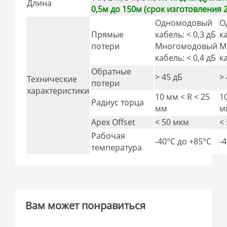
Длина
0,5м до 150м (срок изготовления 2
Одномодовый
О
Прямые
кабель: < 0,3 дБ
к
потери
Многомодовый
М
кабель: < 0,4 дБ
к
Обратные
> 45 дБ
>
Технические
потери
характеристики
10 мм < R < 25
1
Радиус торца
мм
м
Apex Offset
< 50 мкм
<
Рабочая
-40°C дo +85°C
-
температура
Вам может понравиться