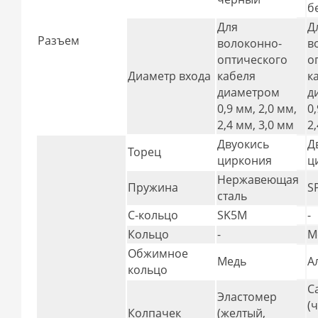
б
Для
Д
Разъем
волоконно-
в
оптического
о
Диаметр входа
кабеля
к
диаметром
д
0,9 мм, 2,0 мм,
0
2,4 мм, 3,0 мм
2
Двуокись
Д
Торец
циркония
ц
Нержавеющая
Пружина
S
сталь
С-кольцо
SK5M
-
Кольцо
-
М
Обжимное
Медь
А
кольцо
С
Эластомер
(
Колпачек
(желтый,