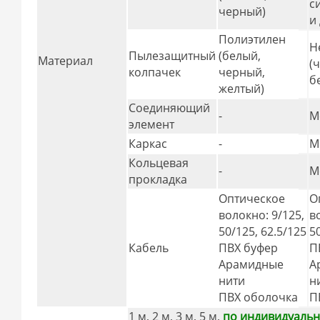
с
черный)
и
Полиэтилен
Н
Пылезащитный
(белый,
Материал
(
колпачек
черный,
б
желтый)
Соединяющий
-
М
элемент
Каркас
-
М
Кольцевая
-
М
прокладка
Оптическое
О
волокно: 9/125,
в
50/125, 62.5/125
5
Кабель
ПВХ буфер
П
Арамидные
А
нити
н
ПВХ оболочка
П
1 м, 2 м, 3 м, 5 м,
по индивидуальн