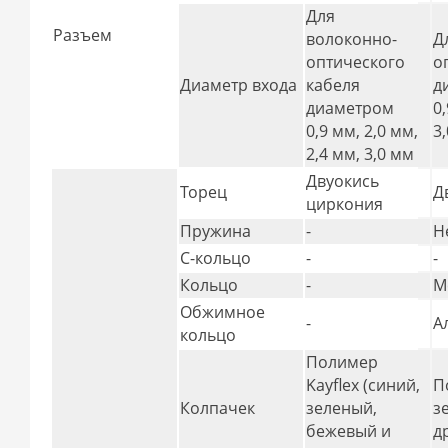
Для
Разъем
волоконно-
Д
оптического
о
Диаметр входа
кабеля
д
диаметром
0
0,9 мм, 2,0 мм,
3
2,4 мм, 3,0 мм
Двуокись
Торец
Д
циркония
Пружина
-
Н
С-кольцо
-
-
Кольцо
-
М
Обжимное
-
А
кольцо
Полимер
Kayflex (синий,
П
Колпачек
зеленый,
з
бежевый и
д