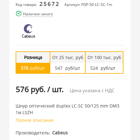
25672
Код товара:
Артикул: FOP-50-LC-SC-1m
Наличие: много
Розница
От 25 тыс. руб
От 100 тыс. руб
576
руб/шт
547
руб/шт
524
руб/шт
576 руб.
/
шт.
Цена указана с НДС
Шнур оптический duplex LC-SC 50/125 mm OM3
1м LSZH
Полное описание
Производитель
Cabeus