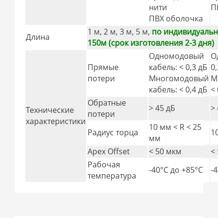
нити
П
ПВХ оболочка
1 м, 2 м, 3 м, 5 м,
по индивидуально
Длина
150м (срок изготовления 2-3 дня)
Одномодовый
О
Прямые
кабель: < 0,3 дБ
0
потери
Многомодовый
М
кабель: < 0,4 дБ
< 
Обратные
> 45 дБ
>
Технические
потери
характеристики
10 мм < R < 25
Радиус торца
1
мм
Apex Offset
< 50 мкм
<
Рабочая
-40°C дo +85°C
-
температура