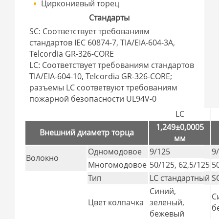
Циркониевый торец
Стандарты
SC: Соответствует требованиям
стандартов IEC 60874-7, TIA/EIA-604-3A,
Telcordia GR-326-CORE
LC: Соответствует требованиям стандартов
TIA/EIA-604-10, Telcordia GR-326-CORE;
разъемы LC соответвуют требованиям
пожарной безопасности UL94V-0
LC
1,249±0,0005
Внешний диаметр торца
мм
Одномодовое
9/125
9
Волокно
Многомодовое
50/125, 62,5/125
5
Тип
LC стандартный
S
Синий,
С
Цвет колпачка
зеленый,
б
бежевый