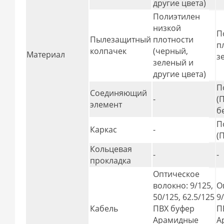
другие цвета)
Полиэтилен
низкой
П
Пылезащитный
плотности
п
колпачек
(черный,
Материал
з
зеленый и
другие цвета)
П
Соединяющий
-
(
элемент
б
П
Каркас
-
(
Кольцевая
-
-
прокладка
Оптическое
волокно: 9/125,
О
50/125, 62.5/125
9
Кабель
ПВХ буфер
П
Арамидные
А