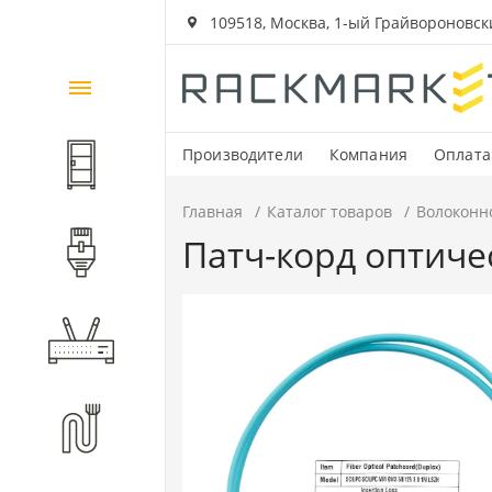
109518, Москва, 1-ый Грайвороновский
Каталог
товаров
Производители
Компания
Оплата
Шкафы и стойки
Главная
Каталог товаров
Волоконн
Патч-корд оптиче
Компоненты СКС
Активное оборудование
Волоконно-оптические
компоненты