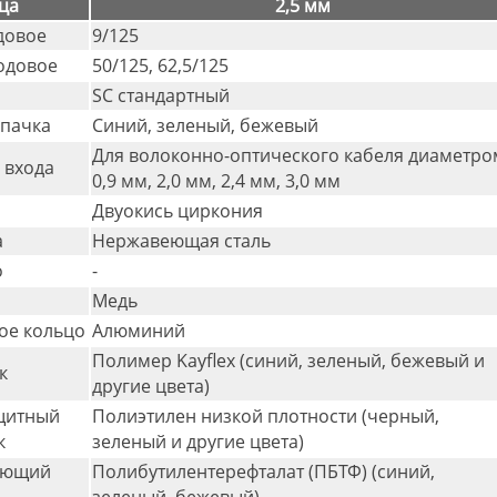
ца
2,5 мм
довое
9/125
одовое
50/125, 62,5/125
SC стандартный
лпачка
Синий, зеленый, бежевый
Для волоконно-оптического кабеля диаметро
 входа
0,9 мм, 2,0 мм, 2,4 мм, 3,0 мм
Двуокись циркония
а
Нержавеющая сталь
о
-
Медь
е кольцо
Алюминий
Полимер Kayflex (синий, зеленый, бежевый и
к
другие цвета)
щитный
Полиэтилен низкой плотности (черный,
к
зеленый и другие цвета)
яющий
Полибутилентерефталат (ПБТФ) (синий,
зеленый, бежевый)