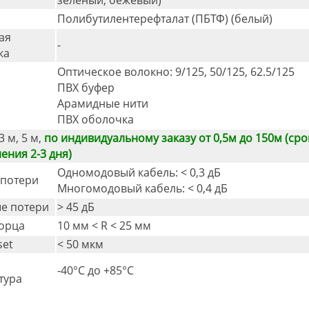
Полибутилентерефталат (ПБТФ) (белый)
ая
-
ка
Оптическое волокно: 9/125, 50/125, 62.5/125
ПВХ буфер
Арамидные нити
ПВХ оболочка
 3 м, 5 м,
по индивидуальному заказу от 0,5м до 150м (сро
ения 2-3 дня)
Одномодовый кабель: < 0,3 дБ
потери
Многомодовый кабель: < 0,4 дБ
е потери
> 45 дБ
торца
10 мм < R < 25 мм
set
< 50 мкм
-40°C дo +85°C
тура