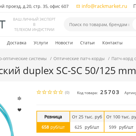
info@rackmarket.ru
ПН-
 проезд, д.20, стр. 35, офис 607
ВАШ ЛИЧНЫЙ ЭКСПЕРТ
В
ТЕЛЕКОМ ИНДУСТРИИ
Доставка
Услуги
Новости
Статьи
Контакты
о-оптические системы
Оптические патч-корды
Патч-корд 
ский duplex SC-SC 50/125 m
25703
(0)
Код товара:
Артик
Розница
От 25 тыс. руб
От 100 тыс. р
658
руб/шт
625
руб/шт
599
руб/шт