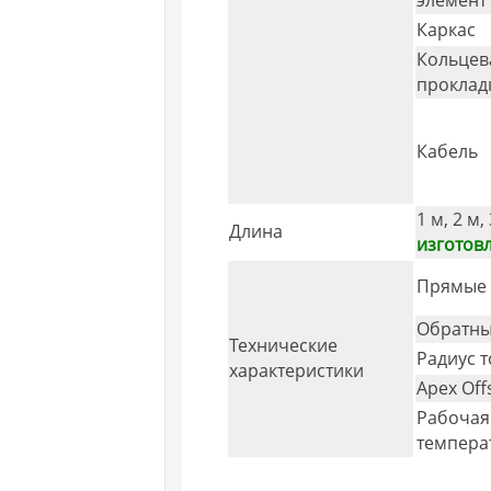
Каркас
Кольцев
проклад
Кабель
1 м, 2 м,
Длина
изготовл
Прямые 
Обратны
Технические
Радиус 
характеристики
Apex Off
Рабочая
темпера