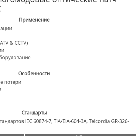
C
Применение
кации
ATV & CCTV)
ии
борудование
Особенности
е потери
в
Стандарты
ндартов IEC 60874-7, TIA/EIA-604-3A, Telcordia GR-326-