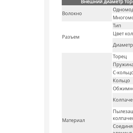
Внешний диаметр тор
Одномо
Волокно
Многом
Тип
Цвет ко
Разъем
Диаметр
Торец
Пружин
С-кольц
Кольцо
Обжимно
Колпаче
Пылеза
колпаче
Материал
Соедин
элемент